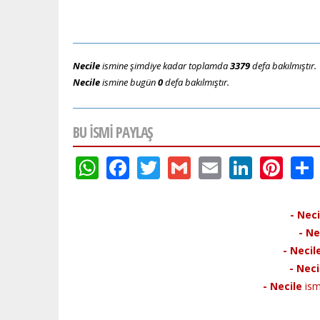
Necile
ismine şimdiye kadar toplamda
3379
defa bakılmıştır.
Necile
ismine bugün
0
defa bakılmıştır.
BU ISMI PAYLAŞ
WhatsApp
Facebook
Twitter
Gmail
Email
Linke
Pin
- Neci
- Ne
- Necil
- Neci
- Necile
ismi