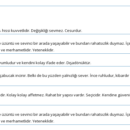
 hissi kuvvetlidir. Değişikliği sevmez. Cesurdur.
likte üzüntü ve sevinci bir arada yaşayabilir ve bundan rahatsızlık duymaz. İç
ve merhametlidir. Yeteneklidir.
. Uyumludur ve kendini kolay ifade eder. Dışadönüktür.
e çabucak incinir. Belki de bu yüzden yalnızlığı sever. İnce ruhludur, kibardır
dir. Kolay kolay affetmez. Rahat bir yapısı vardır. Seçicidir. Kendine güveni
likte üzüntü ve sevinci bir arada yaşayabilir ve bundan rahatsızlık duymaz. İç
ve merhametlidir. Yeteneklidir.