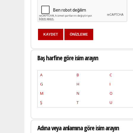
Baş harfine göre isim arayın
A
B
C
G
H
I
M
N
O
Ş
T
U
Adına veya anlamına göre isim arayın