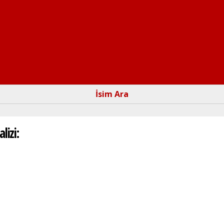
Ana
içeriğe
atla
İsim Ara
lizi: