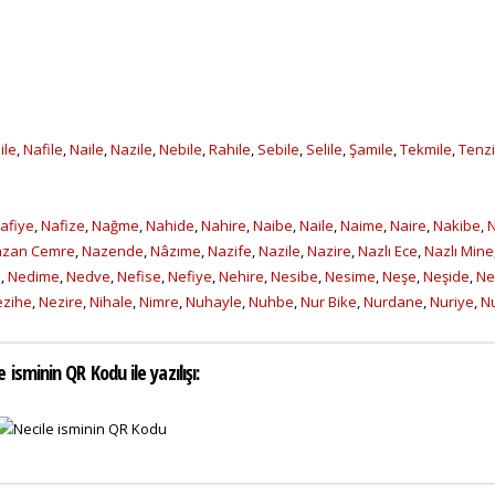
ile
,
Nafile
,
Naile
,
Nazile
,
Nebile
,
Rahile
,
Sebile
,
Selile
,
Şamile
,
Tekmile
,
Tenzi
afiye
,
Nafize
,
Nağme
,
Nahide
,
Nahire
,
Naibe
,
Naile
,
Naime
,
Naire
,
Nakibe
,
N
azan Cemre
,
Nazende
,
Nâzıme
,
Nazife
,
Nazile
,
Nazire
,
Nazlı Ece
,
Nazlı Mine
e
,
Nedime
,
Nedve
,
Nefise
,
Nefiye
,
Nehire
,
Nesibe
,
Nesime
,
Neşe
,
Neşide
,
Ne
ezihe
,
Nezire
,
Nihale
,
Nimre
,
Nuhayle
,
Nuhbe
,
Nur Bike
,
Nurdane
,
Nuriye
,
N
e isminin QR Kodu ile yazılışı: