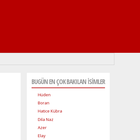
BUGÜN EN ÇOK BAKILAN İSİMLER
Hüden
Boran
Hatice Kübra
Dila Naz
Azer
Elay