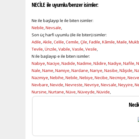
NECİLE ile uyumlu/benzer isimler:
Ne ile başlayıp le ile biten isimler:
Nebile
,
Nevsale
,
Son üç harfi uyumlu (ile ile biten) isimler:
Adile
,
Akile
,
Celile
,
Cemile
,
Çile
,
Fadile
,
Kâmile
,
Maile
,
Mukb
Tevile
,
Ünzile
,
Vabile
,
Vasile
,
Vesile
,
N ile başlayıp e ile biten isimler:
Nabiye
,
Naciye
,
Nadide
,
Nadime
,
Nâdire
,
Nadiye
,
Nafile
,
N
Nale
,
Name
,
Namiye
,
Nardane
,
Nariye
,
Nasibe
,
Nâşide
,
N
Nazmiye
,
Nebihe
,
Nebile
,
Nebiye
,
Necibe
,
Necmiye
,
Necv
Nevbare
,
Nevide
,
Nevreste
,
Nevriye
,
Nevsale
,
Neyyire
,
N
Nursine
,
Nurtane
,
Nüve
,
Nüveyde
,
Nüvide
,
Necil