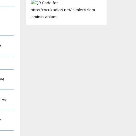
e
 ve
r ve
e