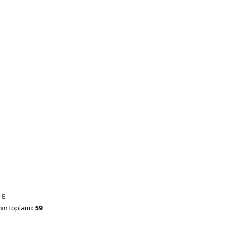
- E
nın toplamı:
59