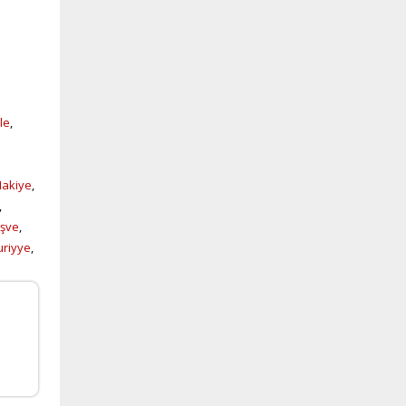
le
,
akiye
,
,
şve
,
uriyye
,