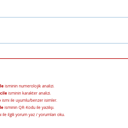
dIn
terest
Share
le
isminin numerolojik analizi.
cile
isminin karakter analizi.
e
ismi ile uyumlu/benzer isimler.
le
isminin QR-Kodu ile yazılışı.
 ile ilgili yorum yaz / yorumları oku.