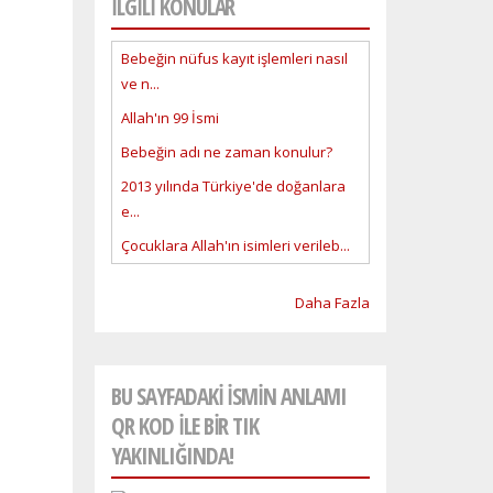
İLGİLİ KONULAR
Bebeğin nüfus kayıt işlemleri nasıl
ve n...
Allah'ın 99 İsmi
Bebeğin adı ne zaman konulur?
2013 yılında Türkiye'de doğanlara
e...
Çocuklara Allah'ın isimleri verileb...
Daha Fazla
BU SAYFADAKI ISMIN ANLAMI
QR KOD ILE BIR TIK
YAKINLIĞINDA!