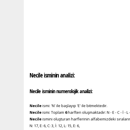
Necile isminin analizi:
Necile isminin numerolojik analizi:
Necile
ismi: 'N' ile başlayıp 'E' ile bitmektedir.
Necile
ismi: Toplam
6
harften oluşmaktadır: N - E - C - İ - L 
Necile
ismini oluşturan harflerinin alfabemizdeki sıraları
N: 17, E: 6, C: 3, İ: 12, L: 15, E: 6,