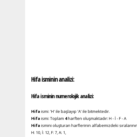
Hifa isminin analizi:
Hifa isminin numerolojik analizi:
Hifa
ismi: 'H' ile başlayıp 'A' ile bitmektedir.
Hifa
ismi: Toplam
4
harften oluşmaktadır: H - İ - F - A
Hifa
ismini oluşturan harflerinin alfabemizdeki sıralarını
H: 10, İ: 12, F: 7, A: 1,