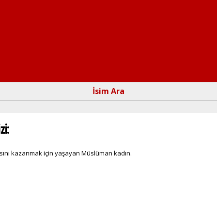
Ana
içeriğe
atla
İsim Ara
zi:
zasını kazanmak için yaşayan Müslüman kadın.