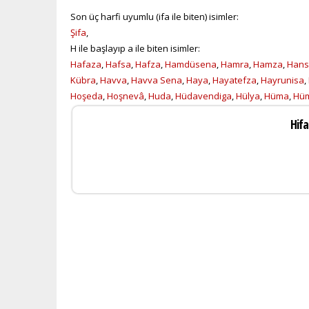
Son üç harfi uyumlu (ifa ile biten) isimler:
Şifa
,
H ile başlayıp a ile biten isimler:
Hafaza
,
Hafsa
,
Hafza
,
Hamdüsena
,
Hamra
,
Hamza
,
Hans
Kübra
,
Havva
,
Havva Sena
,
Haya
,
Hayatefza
,
Hayrunisa
,
Hoşeda
,
Hoşnevâ
,
Huda
,
Hüdavendiga
,
Hülya
,
Hüma
,
Hü
Hifa