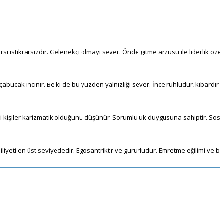
rsı istikrarsızdır. Gelenekçi olmayı sever. Önde gitme arzusu ile liderlik özel
e çabucak incinir. Belki de bu yüzden yalnızlığı sever. İnce ruhludur, kibardır
ndaki kişiler karizmatik olduğunu düşünür. Sorumluluk duygusuna sahiptir. Sos
iliyeti en üst seviyededir. Egosantriktir ve gururludur. Emretme eğilimi ve 