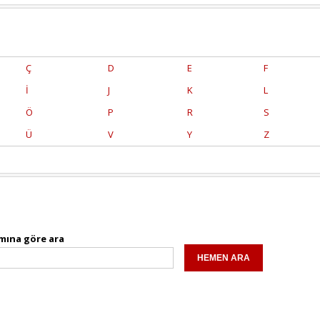
Ç
D
E
F
İ
J
K
L
Ö
P
R
S
Ü
V
Y
Z
mına göre ara