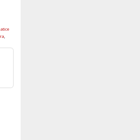
atice
ira
,