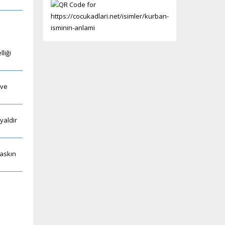
liği
 ve
yaldir
baskın