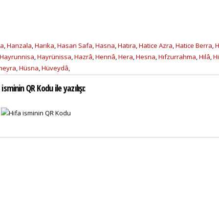
a
,
Hanzala
,
Harika
,
Hasan Safa
,
Hasna
,
Hatıra
,
Hatice Azra
,
Hatice Berra
,
H
Hayrunnisa
,
Hayrünissa
,
Hazrâ
,
Hennâ
,
Hera
,
Hesna
,
Hıfzurrahma
,
Hilâ
,
H
meyra
,
Hüsna
,
Hüveydâ
,
 isminin QR Kodu ile yazılışı: