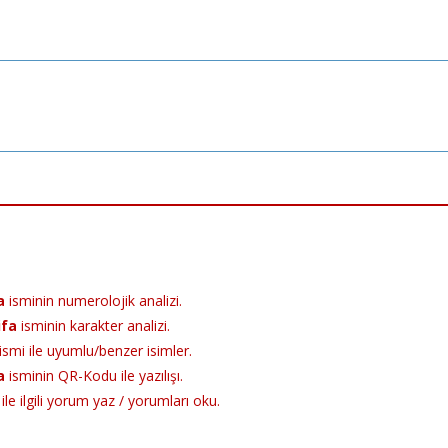
dIn
terest
Share
a
isminin numerolojik analizi.
ifa
isminin karakter analizi.
ismi ile uyumlu/benzer isimler.
a
isminin QR-Kodu ile yazılışı.
ile ilgili yorum yaz / yorumları oku.