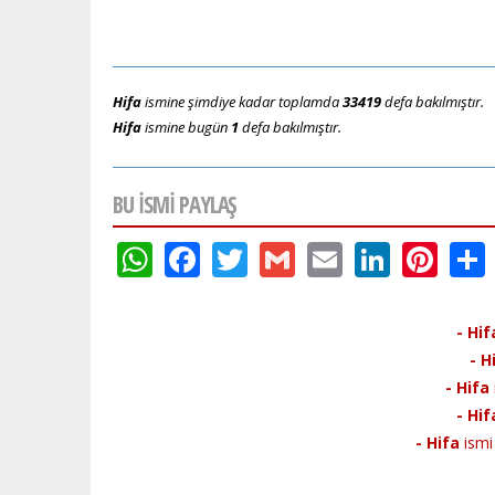
Hifa
ismine şimdiye kadar toplamda
33419
defa bakılmıştır.
Hifa
ismine bugün
1
defa bakılmıştır.
BU ISMI PAYLAŞ
WhatsApp
Facebook
Twitter
Gmail
Email
Linke
Pin
- Hif
- H
- Hifa
- Hif
- Hifa
ismi 