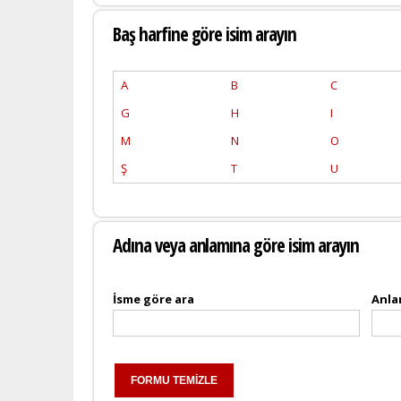
Baş harfine göre isim arayın
A
B
C
G
H
I
M
N
O
Ş
T
U
Adına veya anlamına göre isim arayın
İsme göre ara
Anla