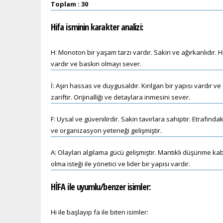
Toplam : 30
Hifa
isminin karakter analizi:
H: Monoton bir yaşam tarzı vardır. Sakin ve ağırkanlıdır. Hı
vardır ve baskın olmayı sever.
İ: Aşırı hassas ve duygusaldır. Kırılgan bir yapısı vardır v
zariftir. Orijinalliği ve detaylara inmesini sever.
F: Uysal ve güvenilirdir. Sakin tavırlara sahiptir. Etrafı
ve organizasyon yeteneği gelişmiştir.
A: Olayları algılama gücü gelişmiştir. Mantıklı düşünme kab
olma isteği ile yönetici ve lider bir yapısı vardır.
HİFA ile uyumlu/benzer isimler:
Hi ile başlayıp fa ile biten isimler: