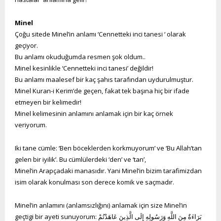
Minel
Çoğu sitede Minel’in anlamı ‘Cennetteki inci tanesi ‘ olarak
geçiyor.
Bu anlamı okuduğumda resmen şok oldum..
Minel kesinlikle ‘Cennetteki inci tanesi’ değildir!
Bu anlamı maalesef bir kaç şahıs tarafından uydurulmuştur.
Minel Kuran-i Kerim’de geçen, fakat tek başına hiç bir ifade
etmeyen bir kelimedir!
Minel kelimesinin anlamını anlamak için bir kaç örnek
veriyorum.
Iki tane cümle: ‘Ben böceklerden korkmuyorum’ ve ‘Bu Allah’tan
gelen bir iyilik’. Bu cümlülerdeki ‘den’ ve ‘tan’,
Minel’in Arapçadaki manasıdır. Yani Minel’in bizim tarafimizdan
isim olarak konulması son derece komik ve saçmadır.
Minel’in anlamını (anlamsızlığını) anlamak için size Minel’in
geçtigi bir ayeti sunuyorum: بَرَاءَةٌ مِنَ اللَّهِ وَرَسُولِهِ إِلَى الَّذِينَ عَاهَدْتُمْ