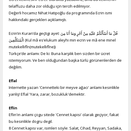
telaffuzu daha zor olduğu için tercih edilmiyor.
Değerli hocamız Nihat Hatipoğlu da programında Ecrin ismi
hakkındaki gerçekleri açıklamıştı.
Ecrin’in Kuran’da geçtigi ayet: قُلْ مَا أَسْأَلُكُمْ عَلَيْهِ مِنْ أَجْرٍ وَمَا أَنَا مِنَ
الْمُتَكَلِّفِينَ (Kul mâ es’elukum aleyhi min ecrin ve mâ ene minel
mutekellifîn(mutekellifîne))
Türkçe’de anlamı: De ki: Buna karşılık ben sizden bir ücret
istemiyorum. Ve ben olduğundan başka türlü görünenlerden de
değilim.
Eflal
Internette yazan 'Cennetteki bir meyve ağacı' anlami kesinlikle
yanliş! Eflal 'Yara, zarar, bozukluk'demektir.
Eflin
Eflin'in anlami çogu sitede 'Cennet kapisi' olarak geçiyor, fakat
bu kesinlikle dogru degil.
8 Cennet kapisi var, isimleri söyle: Salat, Cihad, Reyyan, Sadaka,