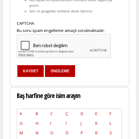
çevrilir.
Satır ve paragraflar otomatik olarak bölünür.
CAPTCHA
Bu soru spam engelleme amaçlı sorulmaktadır.
Baş harfine göre isim arayın
A
B
C
Ç
D
E
F
G
H
I
İ
J
K
L
M
N
O
Ö
P
R
S