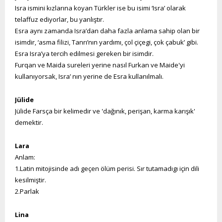
Isra ismini kızlarına koyan Türkler ise bu isimi ‘Isra’ olarak
telaffuz ediyorlar, bu yanlıştır.
Esra aynı zamanda Isra’dan daha fazla anlama sahip olan bir
isimdir, ‘asma filizi, Tanrı’nın yardımı, çol çiçegi, çok çabuk’ gibi.
Esra Isra’ya tercih edilmesi gereken bir isimdir.
Furqan ve Maida sureleri yerine nasıl Furkan ve Maide'yi
kullanıyorsak, Isra’ nın yerine de Esra kullanılmalı.
Jülide
Jülide Farsça bir kelimedir ve 'dağınık, perişan, karma karışık'
demektir.
Lara
Anlam:
1.Latin mitojisinde adı geçen ölüm perisi. Sır tutamadıgı için dili
kesilmiştir.
2.Parlak
Lina