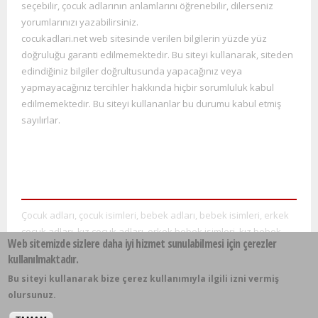
seçebilir, çocuk adlarının anlamlarını öğrenebilir, dilerseniz
yorumlarınızı yazabilirsiniz.
cocukadlari.net web sitesinde verilen bilgilerin yüzde yüz
doğruluğu garanti edilmemektedir. Bu siteyi kullana
rak, siteden
edindiğiniz bilgiler doğrultusunda yapacağınız veya
yapmayacağınız tercihler hakkında hiçbir sorumluluk kabul
edilmemektedir. Bu siteyi kullananlar bu durumu kabul etmiş
sayılırlar.
Çocuk adları, çocuk isimleri, bebek adları, bebek isimleri, erkek
çocuk adları, kız çocuk adları, erkek bebek isimleri, kız bebek
Web sitemizde sizlere daha iyi hizmet sunulabilmesi için çerezler
isimleri, bebek ismi önerileri, popüler bebek isimleri, isimlerin
kullanılmaktadır.
anlamları
Bu siteyi kullanarak bize çerez kullanımıyla ilgili izni vermiş
olursunuz.