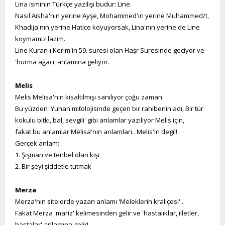
Lina isminin Türkçe yazılışı budur: Line.
Nasıl Aisha'nın yerine Ayşe, Mohammed'in yerine Muhammed/t,
Khadija'nın yerine Hatice koyuyorsak, Lina'nın yerine de Line
koymamiz lazim.
Line Kuran-ı Kerim'in 59. suresi olan Haşr Suresinde geçiyor ve
'hurma ağacı' anlamına geliyor.
Melis
Melis Melisa'nin kisaltılmışı sanılıyor çoğu zaman.
Bu yüzden 'Yunan mitolojisinde geçen bir rahibenin adı, Bir tür
kokulu bitki, bal, sevgili' gibi anlamlar yaziliyor Melis için,
fakat bu anlamlar Melisa'nin anlamlari.. Melis'in degil!
Gerçek anlam:
1. Şişman ve tenbel olan kişi
2. Bir şeyi şiddetle tutmak
Merza
Merza'nın sitelerde yazan anlamı 'Meleklerin kraliçesi'..
Fakat Merza 'mariz' kelimesinden gelir ve 'hastalıklar, illetler,
hastalar' anlamına gelir!