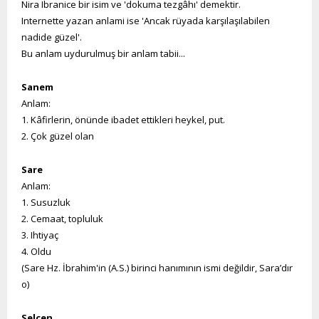
Nira Ibranice bir isim ve 'dokuma tezgâhı' demektir.
Internette yazan anlami ise 'Ancak rüyada karşılaşılabilen
nadide güzel'.
Bu anlam uydurulmuş bir anlam tabii...
Sanem
Anlam:
1. Kâfirlerin, önünde ibadet ettikleri heykel, put.
2. Çok güzel olan
Sare
Anlam:
1. Susuzluk
2. Cemaat, topluluk
3. Ihtiyaç
4. Oldu
(Sare Hz. İbrahim'in (A.S.) birinci hanımının ismi değildir, Sara’dır
o)
Selcen