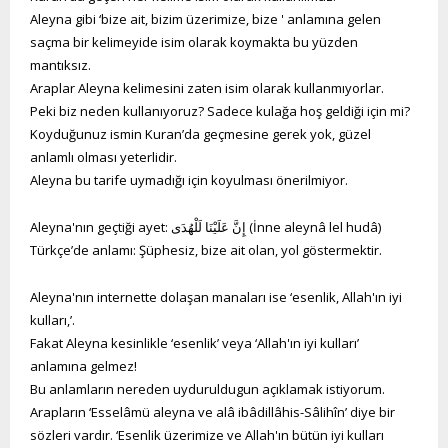
Aleyna gibi ‘bize ait, bizim üzerimize, bize ' anlamına gelen
saçma bir kelimeyide isim olarak koymakta bu yüzden
mantıksız.
Araplar Aleyna kelimesini zaten isim olarak kullanmıyorlar.
Peki biz neden kullanıyoruz? Sadece kulağa hoş geldiği için mi?
Koyduğunuz ismin Kuran’da geçmesine gerek yok, güzel
anlamlı olması yeterlidir.
Aleyna bu tarife uymadığı için koyulması önerilmiyor.
Aleyna'nın geçtiği ayet: إِنَّ عَلَيْنَا لَلْهُدَى (İnne aleynâ lel hudâ)
Türkçe’de anlamı: Şüphesiz, bize ait olan, yol göstermektir.
Aleyna'nın internette dolaşan manaları ise ‘esenlik, Allah'ın iyi
kulları,’.
Fakat Aleyna kesinlikle ‘esenlik’ veya ‘Allah'ın iyi kulları’
anlamına gelmez!
Bu anlamların nereden uyduruldugun açıklamak istiyorum.
Arapların ‘Esselâmü aleyna ve alâ ibâdillâhis-Sâlihîn’ diye bir
sözleri vardır. ‘Esenlik üzerimize ve Allah'ın bütün iyi kulları