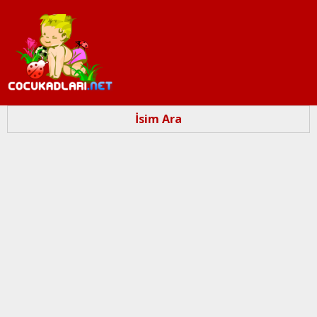
Ana
içeriğe
atla
İsim Ara