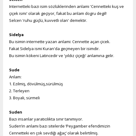
Internetteki bazi isim sözlüklerinden anlami 'Cennetteki kuş ve
çiçek ismi' olarak geçiyor, fakat bu anlam dogru degil!
Selcen 'ruhu güçlü, kuvvetli olan' demektir.
Sidelya
Bu isimin internette yazan anlami: Cennette açan çicek.
Fakat Sidelya ismi Kuran'da geçmeyen bir isimdir.
Bu isimin kökeni Latincedir ve 'yıldız çiçeği' anlamına gelir.
Sude
Anlam:
1. Ezilmiş, dövülmüş,sürülmüş
2. Terleyen
3. Boyalı, sürmeli
Suden
Bazı insanlar yaratıcılıkta sınır tanımıyor.
Suden’in anlamı bazı sitelerde ‘Peygamber efendimizin
Cennetteki en çok sevdiği ağaç’ olarak belirtilmiş.