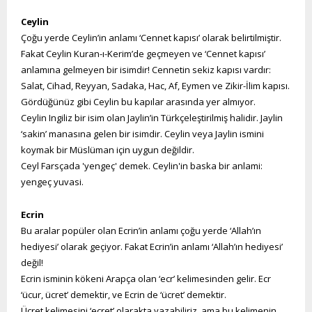
Ceylin
Çoğu yerde Ceylin’in anlamı ‘Cennet kapısı’ olarak belirtilmiştir.
Fakat Ceylin Kuran-ı-Kerim’de geçmeyen ve ‘Cennet kapısı’
anlamına gelmeyen bir isimdir! Cennetin sekiz kapısı vardır:
Salat, Cihad, Reyyan, Sadaka, Hac, Af, Eymen ve Zikir-İlim kapısı.
Gördüğünüz gibi Ceylin bu kapılar arasında yer almıyor.
Ceylin Ingiliz bir isim olan Jaylin’in Türkçeleştirilmiş halidir. Jaylin
‘sakin’ manasına gelen bir isimdir. Ceylin veya Jaylin ismini
koymak bir Müslüman için uygun değildir.
Ceyl Farsçada 'yengeç' demek. Ceylin'in baska bir anlami:
yengeç yuvasi.
Ecrin
Bu aralar popüler olan Ecrin’in anlamı çoğu yerde ‘Allah’ın
hediyesi’ olarak geçiyor. Fakat Ecrin’in anlamı ‘Allah’ın hediyesi’
değil!
Ecrin isminin kökeni Arapça olan ‘ecr’ kelimesinden gelir. Ecr
‘ücur, ücret’ demektir, ve Ecrin de ‘ücret’ demektir.
Ücret kelimesini ‘ecret’ olarakta yazabiliriz, ama bu kelimenin