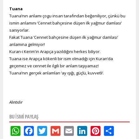
Tuana
Tuana’nın anlamı çogu insan tarafından beğeniliyor, çünkü bu
ismin anlamını ‘Cennet bahçesine düşen ilk yağmur damlası’
sanıyorlar.
Fakat Tuana ‘Cennet bahçesine düşen ilk yağmur damlası’
anlamına gelmiyor!
Kuran-i Kerim'in Arapça yazıldığını herkes biliyor.
Tuana ise Arapça kökenli bir isim olmadığı için Kuran’da
geçemez ve cennet ile ilgili bir anlam taşıyamaz!
Tuana’nın gerçek anlamları ‘ay ışığı, güçlü, kuvvetli’.
Alıntıdır
BU ISMI PAYLAŞ
WhatsApp
Facebook
Twitter
Gmail
Email
LinkedIn
Pinteres
Shar