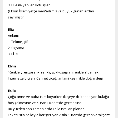
3. Hile ile yapılan kötü işler
(Efsun İslâmiyetçe men'edilmiş ve büyük günâhlardan
sayılmıştır.)
Eliz
Anlam:
1. Tekme, çifte
2. Sıçrama
3. El izi
Elvin
'Renkler, rengarenk, renkli, gökkuşağının renkleri' demek.
Internette biçilen 'Cennet çiceği'anlami kesinlikle doğru değil!
Esila
Çoğu anne ve baba isim koyarken iki şeye dikkat ediyor: kulağa
hoş gelmesine ve Kuran-i-Kerim’de geçmesine.
Bu yüzden son zamanlarda Esila ismi ön planda.
Fakat Esila Asila’yla karıştırılıyor. Asila Kuran’da geçen ve ‘akşam’