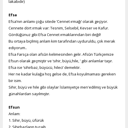
lakabıdır)
Efsa
Efsa’nın anlamı çoğu sitede ‘Cennet ırmağı’ olarak geçiyor.
Cennete dört ırmak var: Tesnim, Selsebil, Kevser ve Kafur.
Gördüğünuz gibi Efsa Cennet ırmaklarından biri değil!
Bu ortaya biçilmiş anlam kim tarafından uyduruldu, çok merak
ediyorum..
Efsa Farsça olan afsūn kelimesinden gelir. Afsūn Türkçemize
Efsun olarak geçmiştir ve ‘sihir, büyü,hile, ’ gibi anlamlar taşır.
Efsa ise ‘sihirbaz, büyücü, hileci’ demektir.
Her ne kadar kulağa hoş gelse de, Efsa koyulmaması gereken
bir isim.
Sihir, büyü ve hile gibi olaylar İslamiyetçe men'edilmiş ve büyük
günahlardan sayılmıştır.
Efsun
Anlam:
1. Sihir, büyü, üfürük
2. Sihirbazların tuzağı