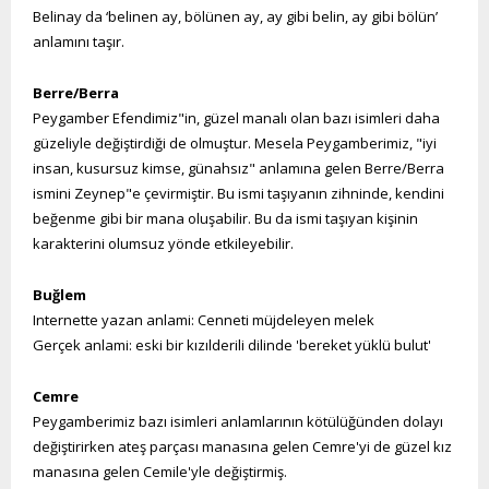
Belinay da ‘belinen ay, bölünen ay, ay gibi belin, ay gibi bölün’
anlamını taşır.
Berre/Berra
Peygamber Efendimiz"in, güzel manalı olan bazı isimleri daha
güzeliyle değiştirdiği de olmuştur. Mesela Peygamberimiz, "iyi
insan, kusursuz kimse, günahsız" anlamına gelen Berre/Berra
ismini Zeynep"e çevirmiştir. Bu ismi taşıyanın zihninde, kendini
beğenme gibi bir mana oluşabilir. Bu da ismi taşıyan kişinin
karakterini olumsuz yönde etkileyebilir.
Buğlem
Internette yazan anlami: Cenneti müjdeleyen melek
Gerçek anlami: eski bir kızılderili dilinde 'bereket yüklü bulut'
Cemre
Peygamberimiz bazı isimleri anlamlarının kötülüğünden dolayı
değiştirirken ateş parçası manasına gelen Cemre'yi de güzel kız
manasına gelen Cemile'yle değiştirmiş.