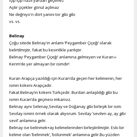
İçip içip nazlı yardan geçilmez
Açılır çiçekler gönül açılmaz
Ne değniyo'n dört yanını tor gibi gibi
vs. vs.
Belinay
Çoğu sitede Belinay'in anlamı ‘Peygamber Çiçeği’ olarak
belirtilmiştir, fakat bu kesinlikle yanlıştır.
Belinay ‘Peygamber Çiçeği’ anlamına gelmeyen ve Kuran-i-
Kerim’de yer almayan bir isimdir!
Kuran Arapça yazıldığı için Kuran’da geçen her kelimenin, her
ismin kökeni Arapçadır.
Fakat Belinay’ın kökeni Türkçedir. Burdan anlaşıldığı gibi bu
ismin Kuran’da geçmesi imkansız.
Belinay aynı Selenay,Sevilay ve Doğanay gibi birleşik bir isim.
Sevilay ismini örnek olarak alıyorum. Sevilay ‘sevilen ay, ay gibi
sevil’ anlamına gelir.
Belinay ise belinmek+ay kelimelerinden birleştirilmiştir. Eski bir
kelime olan ‘belinmek’, ‘bölünmek’ anlamına gelir.Bu yüzden