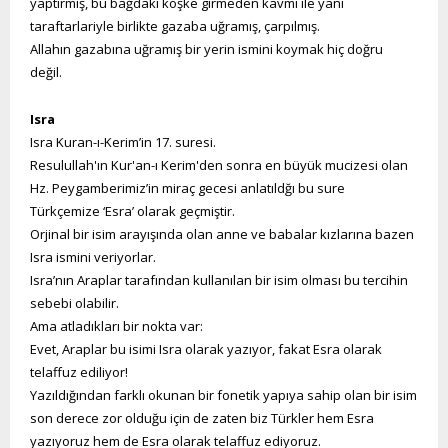
yaptırmış, bu bağdaki köşke girmeden kavmi ile yani
taraftarlariyle birlikte gazaba uğramış, çarpılmış.
Allahın gazabına uğramış bir yerin ismini koymak hiç doğru
değil.
Isra
Isra Kuran-ı-Kerim’in 17. suresi.
Resulullah'ın Kur'an-ı Kerim'den sonra en büyük mucizesi olan
Hz. Peygamberimiz’in miraç gecesi anlatıldğı bu sure
Türkçemize ‘Esra’ olarak geçmiştir.
Orjinal bir isim arayışında olan anne ve babalar kızlarına bazen
Isra ismini veriyorlar.
Isra’nın Araplar tarafından kullanılan bir isim olması bu tercihin
sebebi olabilir.
Ama atladıkları bir nokta var:
Evet, Araplar bu isimi Isra olarak yazıyor, fakat Esra olarak
telaffuz ediliyor!
Yazıldığından farklı okunan bir fonetik yapıya sahip olan bir isim
son derece zor olduğu için de zaten biz Türkler hem Esra
yazıyoruz hem de Esra olarak telaffuz ediyoruz.