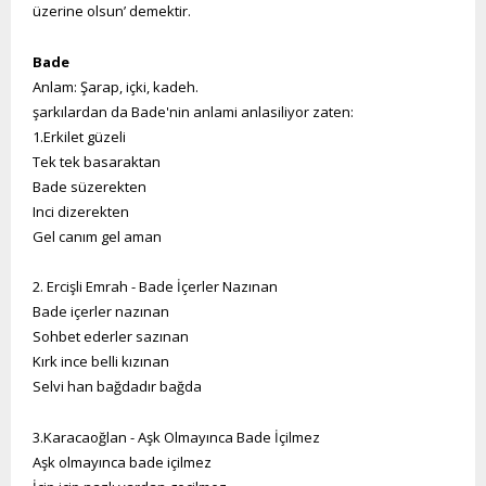
üzerine olsun’ demektir.
Bade
Anlam: Şarap, içki, kadeh.
şarkılardan da Bade'nin anlami anlasiliyor zaten:
1.Erkilet güzeli
Tek tek basaraktan
Bade süzerekten
Inci dizerekten
Gel canım gel aman
2. Ercişli Emrah - Bade İçerler Nazınan
Bade içerler nazınan
Sohbet ederler sazınan
Kırk ince belli kızınan
Selvi han bağdadır bağda
3.Karacaoğlan - Aşk Olmayınca Bade İçilmez
Aşk olmayınca bade içilmez