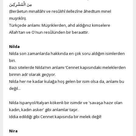
مِنَ الْمُشْرِكِينَ
(Berâetun minallâhi ve resûlihî ilellezîne âhedtum minel
muşrikîn).
Türkçede anlamı: Müşriklerden, ahd aldığınız kimselere
Allah'tan ve O'nun resûlünden bir beraattir.
Nilda
Nilda son zamanlarda hakkında en çok soru aldığım isimlerden
biri.
Bazı sitelerde Nilda’nın anlamı ‘Cennet kapısındaki meleklerden
birinin adı’ olarak geçiyor.
Nilda her ne kadar kulağa hoş gelen bir isim olsa da, anlamı bu
değil...
Nilda Ispanyol/Italyan kökenli bir isimdir ve 'savaşa hazır olan
kadın, kadın asker' gibi anlamlar taşır.
Iddia edildiği gibi Cennet kapısında bir melek değil!
Nira