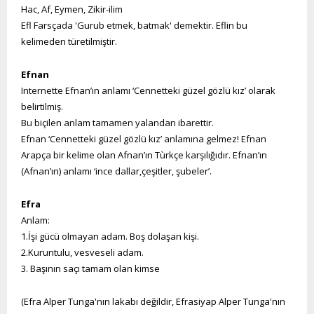
Hac, Af, Eymen, Zikir-ilim
Efl Farsçada 'Gurub etmek, batmak' demektir. Eflin bu
kelimeden türetilmiştir.
Efnan
Internette Efnan’ın anlamı ‘Cennetteki güzel gözlü kız’ olarak
belirtilmiş.
Bu biçilen anlam tamamen yalandan ibarettir.
Efnan ‘Cennetteki güzel gözlü kız’ anlamına gelmez! Efnan
Arapça bir kelime olan Afnan’ın Tùrkçe karşılığıdır. Efnan’ın
(Afnan’ın) anlamı ‘ince dallar,çeşitler, şubeler’.
Efra
Anlam:
1.İşi gücü olmayan adam. Boş dolaşan kişi.
2.Kuruntulu, vesveseli adam.
3. Başının saçı tamam olan kimse
(Efra Alper Tunga'nın lakabı değildir, Efrasiyap Alper Tunga'nın