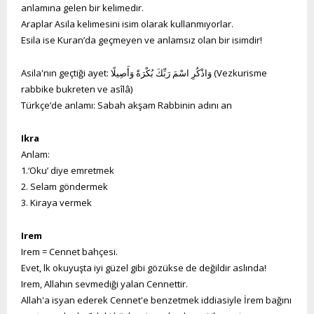
anlamına gelen bir kelimedir.
Araplar Asila kelimesini isim olarak kullanmıyorlar.
Esila ise Kuran’da geçmeyen ve anlamsız olan bir isimdir!
Asila'nın geçtiği ayet: وَاذْكُرِ اسْمَ رَبِّكَ بُكْرَةً وَأَصِيلًا (Vezkurisme
rabbike bukreten ve asîlâ)
Türkçe’de anlamı: Sabah akşam Rabbinin adını an
Ikra
Anlam:
1.‘Oku’ diye emretmek
2. Selam göndermek
3. Kiraya vermek
Irem
Irem = Cennet bahçesi.
Evet, lk okuyuşta iyi güzel gibi gözükse de değildir aslında!
Irem, Allahın sevmediği yalan Cennettir.
Allah'a isyan ederek Cennet'e benzetmek iddiasiyle İrem bağını