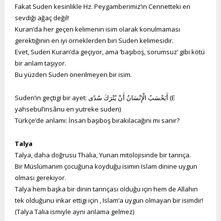
Fakat Suden kesinlikle Hz. Peygamberimiz’in Cennetteki en
sevdiği ağaç değil!
Kuran’da her geçen kelimenin isim olarak konulmaması
gerektiğinin en iyi örneklerden biri Suden kelimesidir.
Evet, Suden Kuran’da geçiyor, ama ‘başıboş, sorumsuz’ gibi kötü
bir anlam taşıyor.
Bu yüzden Suden önerilmeyen bir isim.
Suden’in geçtigi bir ayet: أَيَحْسَبُ الْإِنْسَانُ أَنْ يُتْرَكَ سُدًى (E
yahsebul’insânu en yutreke suden)
Türkçe’de anlamı: İnsan başıboş bırakılacağını mı sanır?
Talya
Talya, daha doğrusu Thalia, Yunan mitolojisinde bir tanrıça.
Bir Müslümanım çocuğuna koyduğu isimin Islam dinine uygun
olması gerekiyor.
Talya hem başka bir dinin tanrıçası olduğu için hem de Allahın
tek olduğunu inkar ettigi için , Islam’a uygun olmayan bir isimdir!
(Talya Talia ismiyle ayni anlama gelmez)