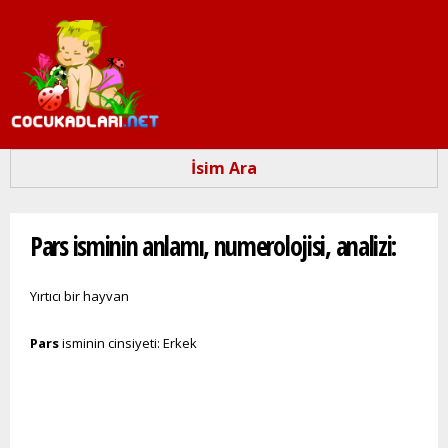
Ana
içeriğe
atla
İsim Ara
Buradasınız
Pars isminin anlamı, numerolojisi, analizi:
Yırtıcı bir hayvan
Pars
isminin cinsiyeti: Erkek