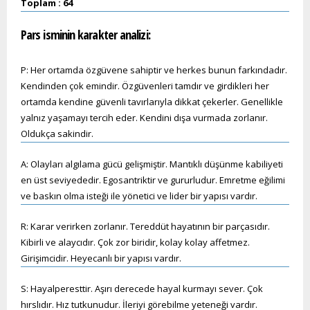
Toplam : 64
Pars
isminin karakter analizi:
P: Her ortamda özgüvene sahiptir ve herkes bunun farkındadır.
Kendinden çok emindir. Özgüvenleri tamdır ve girdikleri her
ortamda kendine güvenli tavırlarıyla dikkat çekerler. Genellikle
yalnız yaşamayı tercih eder. Kendini dışa vurmada zorlanır.
Oldukça sakindir.
A: Olayları algılama gücü gelişmiştir. Mantıklı düşünme kabiliyeti
en üst seviyededir. Egosantriktir ve gururludur. Emretme eğilimi
ve baskın olma isteği ile yönetici ve lider bir yapısı vardır.
R: Karar verirken zorlanır. Tereddüt hayatının bir parçasıdır.
Kibirli ve alaycıdır. Çok zor biridir, kolay kolay affetmez.
Girişimcidir. Heyecanlı bir yapısı vardır.
S: Hayalperesttir. Aşırı derecede hayal kurmayı sever. Çok
hırslıdır. Hız tutkunudur. İleriyi görebilme yeteneği vardır.