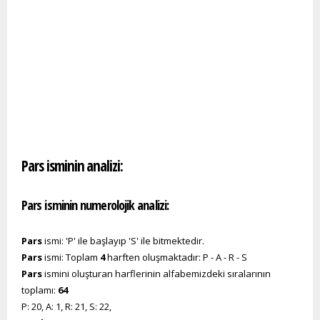
Pars isminin analizi:
Pars isminin numerolojik analizi:
Pars
ismi: 'P' ile başlayıp 'S' ile bitmektedir.
Pars
ismi: Toplam
4
harften oluşmaktadır: P - A - R - S
Pars
ismini oluşturan harflerinin alfabemizdeki sıralarının
toplamı:
64
P: 20, A: 1, R: 21, S: 22,