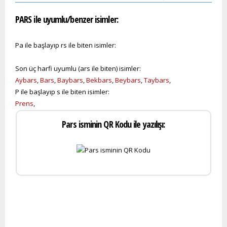
PARS ile uyumlu/benzer isimler:
Pa ile başlayıp rs ile biten isimler:
Son üç harfi uyumlu (ars ile biten) isimler:
Aybars
,
Bars
,
Baybars
,
Bekbars
,
Beybars
,
Taybars
,
P ile başlayıp s ile biten isimler:
Prens
,
Pars isminin QR Kodu ile yazılışı: