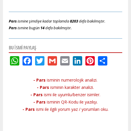
Pars
ismine şimdiye kadar toplamda
8203
defa bakılmıştır.
Pars
ismine bugün
14
defa bakılmıştır.
BU ISMI PAYLAŞ
WhatsApp
Facebook
Twitter
Gmail
Email
LinkedIn
Pinteres
Shar
- Pars
isminin numerolojik analizi.
- Pars
isminin karakter analizi.
- Pars
ismi ile uyumlu/benzer isimler.
- Pars
isminin QR-Kodu ile yazılışı.
- Pars
ismi ile ilgili yorum yaz / yorumları oku.