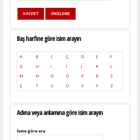
Baş harfine göre isim arayın
A
B
C
Ç
D
E
F
G
H
I
İ
J
K
L
M
N
O
Ö
P
R
S
Ş
T
U
Ü
V
Y
Z
Adına veya anlamına göre isim arayın
İsme göre ara