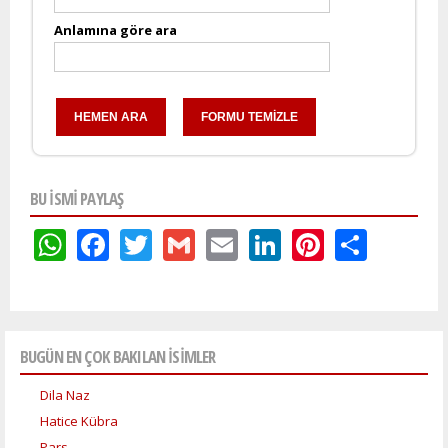
Anlamına göre ara
BU ISMI PAYLAŞ
WhatsApp
Facebook
Twitter
Gmail
Email
LinkedIn
Pinteres
Shar
BUGÜN EN ÇOK BAKILAN İSİMLER
Dila Naz
Hatice Kübra
Pars