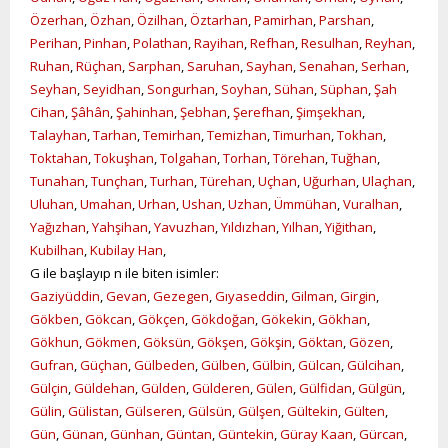
Özerhan
,
Özhan
,
Özilhan
,
Öztarhan
,
Pamirhan
,
Parshan
,
Perihan
,
Pinhan
,
Polathan
,
Rayihan
,
Refhan
,
Resulhan
,
Reyhan
,
Ruhan
,
Rüçhan
,
Sarphan
,
Saruhan
,
Sayhan
,
Senahan
,
Serhan
,
Seyhan
,
Seyidhan
,
Songurhan
,
Soyhan
,
Sühan
,
Süphan
,
Şah
Cihan
,
Şâhân
,
Şahinhan
,
Şebhan
,
Şerefhan
,
Şimşekhan
,
Talayhan
,
Tarhan
,
Temirhan
,
Temizhan
,
Timurhan
,
Tokhan
,
Toktahan
,
Tokuşhan
,
Tolgahan
,
Torhan
,
Törehan
,
Tuğhan
,
Tunahan
,
Tunçhan
,
Turhan
,
Türehan
,
Uçhan
,
Uğurhan
,
Ulaçhan
,
Uluhan
,
Umahan
,
Urhan
,
Ushan
,
Uzhan
,
Ümmühan
,
Vuralhan
,
Yağızhan
,
Yahşihan
,
Yavuzhan
,
Yıldızhan
,
Yılhan
,
Yiğithan
,
Kubilhan
,
Kubilay Han
,
G ile başlayıp n ile biten isimler:
Gaziyüddin
,
Gevan
,
Gezegen
,
Gıyaseddin
,
Gilman
,
Girgin
,
Gökben
,
Gökcan
,
Gökçen
,
Gökdoğan
,
Gökekin
,
Gökhan
,
Gökhun
,
Gökmen
,
Göksün
,
Gökşen
,
Gökşin
,
Göktan
,
Gözen
,
Gufran
,
Güçhan
,
Gülbeden
,
Gülben
,
Gülbin
,
Gülcan
,
Gülcihan
,
Gülçin
,
Güldehan
,
Gülden
,
Gülderen
,
Gülen
,
Gülfidan
,
Gülgün
,
Gülin
,
Gülistan
,
Gülseren
,
Gülsün
,
Gülşen
,
Gültekin
,
Gülten
,
Gün
,
Günan
,
Günhan
,
Güntan
,
Güntekin
,
Güray Kaan
,
Gürcan
,