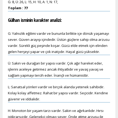
G: 8, Ü: 26, L: 15, H: 10, A: 1, N: 17,
Toplam : 77
Gülhan
isminin karakter analizi:
G: Yalnızlık eğilimi vardır ve bununla birlikte içe dönük yaşamayı
sever. Güven arayışı içindedir. Üstün güçlere sahip olma arzusu
vardır. Sürekli güç peşinde koşar. Gücü elde etmek için elinden
gelen herşeyi yapar ve çok inatçıdır. Hayal gücü yüksektir.
Ü: Sakin ve durağan bir yapısı vardır. Çok ağır hareket eder,
işlerini aceleye getirmez ancak ihtiyatlıdır ve yavaş yavaş ve
sağlam yapmayı tercih eder. İnançlı ve hümanisttir.
L: Sanatsal yönleri vardır ve birçok alanda yetenek sahibidir.
Kolay kolay affetmez. Rahat bir yapısı vardır. Seçicidir. Kendine
güvenir ve iddialıdır.
H: Monoton bir yaşam tarzı vardır. Sakin ve ağırkanlıdır. Hırsı
istikrarsızdır. Gelenekçi olmayı sever. Önde gitme arzusu ile