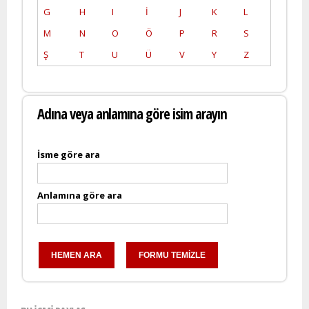
G
H
I
İ
J
K
L
M
N
O
Ö
P
R
S
Ş
T
U
Ü
V
Y
Z
Adına veya anlamına göre isim arayın
İsme göre ara
Anlamına göre ara