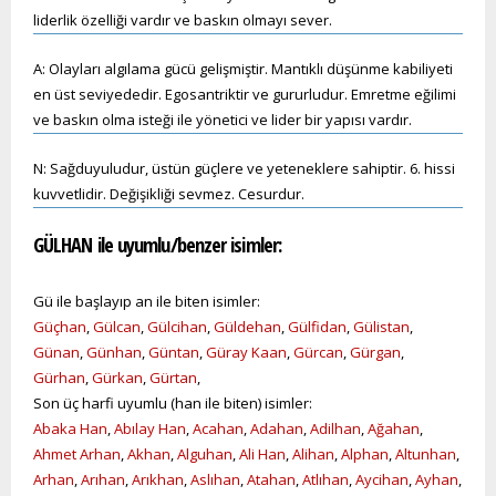
liderlik özelliği vardır ve baskın olmayı sever.
A: Olayları algılama gücü gelişmiştir. Mantıklı düşünme kabiliyeti
en üst seviyededir. Egosantriktir ve gururludur. Emretme eğilimi
ve baskın olma isteği ile yönetici ve lider bir yapısı vardır.
N: Sağduyuludur, üstün güçlere ve yeteneklere sahiptir. 6. hissi
kuvvetlidir. Değişikliği sevmez. Cesurdur.
GÜLHAN ile uyumlu/benzer isimler:
Gü ile başlayıp an ile biten isimler:
Güçhan
,
Gülcan
,
Gülcihan
,
Güldehan
,
Gülfidan
,
Gülistan
,
Günan
,
Günhan
,
Güntan
,
Güray Kaan
,
Gürcan
,
Gürgan
,
Gürhan
,
Gürkan
,
Gürtan
,
Son üç harfi uyumlu (han ile biten) isimler:
Abaka Han
,
Abılay Han
,
Acahan
,
Adahan
,
Adilhan
,
Ağahan
,
Ahmet Arhan
,
Akhan
,
Alguhan
,
Ali Han
,
Alihan
,
Alphan
,
Altunhan
,
Arhan
,
Arıhan
,
Arıkhan
,
Aslıhan
,
Atahan
,
Atlıhan
,
Aycihan
,
Ayhan
,