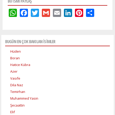
BU ISMI PAYLAŞ
WhatsApp
Facebook
Twitter
Gmail
Email
LinkedIn
Pinteres
Shar
BUGÜN EN ÇOK BAKILAN İSİMLER
Hüden
Boran
Hatice Kübra
Azer
Vasıfe
Dila Naz
Temirhan
Muhammed Yasin
Şecaattin
Elif