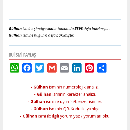
Gülhan
ismine şimdiye kadar toplamda
5398
defa bakılmıştır.
Gülhan
ismine bugün
0
defa bakılmıştır.
BU ISMI PAYLAŞ
WhatsApp
Facebook
Twitter
Gmail
Email
LinkedIn
Pinteres
Shar
- Gülhan
isminin numerolojik analizi.
- Gülhan
isminin karakter analizi.
- Gülhan
ismi ile uyumlu/benzer isimler.
- Gülhan
isminin QR-Kodu ile yazılışı.
- Gülhan
ismi ile ilgili yorum yaz / yorumları oku.