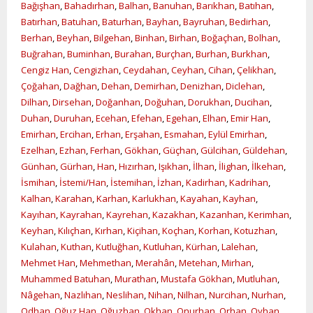
Bağışhan
,
Bahadırhan
,
Balhan
,
Banuhan
,
Barıkhan
,
Batıhan
,
Batırhan
,
Batuhan
,
Baturhan
,
Bayhan
,
Bayruhan
,
Bedirhan
,
Berhan
,
Beyhan
,
Bilgehan
,
Binhan
,
Birhan
,
Boğaçhan
,
Bolhan
,
Buğrahan
,
Buminhan
,
Burahan
,
Burçhan
,
Burhan
,
Burkhan
,
Cengiz Han
,
Cengizhan
,
Ceydahan
,
Ceyhan
,
Cihan
,
Çelikhan
,
Çoğahan
,
Dağhan
,
Dehan
,
Demirhan
,
Denizhan
,
Diclehan
,
Dilhan
,
Dirsehan
,
Doğanhan
,
Doğuhan
,
Dorukhan
,
Ducihan
,
Duhan
,
Duruhan
,
Ecehan
,
Efehan
,
Egehan
,
Elhan
,
Emir Han
,
Emirhan
,
Ercihan
,
Erhan
,
Erşahan
,
Esmahan
,
Eylül Emirhan
,
Ezelhan
,
Ezhan
,
Ferhan
,
Gökhan
,
Güçhan
,
Gülcihan
,
Güldehan
,
Günhan
,
Gürhan
,
Han
,
Hızırhan
,
Işıkhan
,
İlhan
,
İlighan
,
İlkehan
,
İsmihan
,
İstemi/Han
,
İstemihan
,
İzhan
,
Kadirhan
,
Kadrihan
,
Kalhan
,
Karahan
,
Karhan
,
Karlukhan
,
Kayahan
,
Kayhan
,
Kayıhan
,
Kayrahan
,
Kayrehan
,
Kazakhan
,
Kazanhan
,
Kerimhan
,
Keyhan
,
Kılıçhan
,
Kırhan
,
Kiçihan
,
Koçhan
,
Korhan
,
Kotuzhan
,
Kulahan
,
Kuthan
,
Kutluğhan
,
Kutluhan
,
Kürhan
,
Lalehan
,
Mehmet Han
,
Mehmethan
,
Merahân
,
Metehan
,
Mirhan
,
Muhammed Batuhan
,
Murathan
,
Mustafa Gökhan
,
Mutluhan
,
Nâgehan
,
Nazlıhan
,
Neslihan
,
Nihan
,
Nilhan
,
Nurcihan
,
Nurhan
,
Odhan
,
Oğuz Han
,
Oğuzhan
,
Okhan
,
Onurhan
,
Orhan
,
Oyhan
,