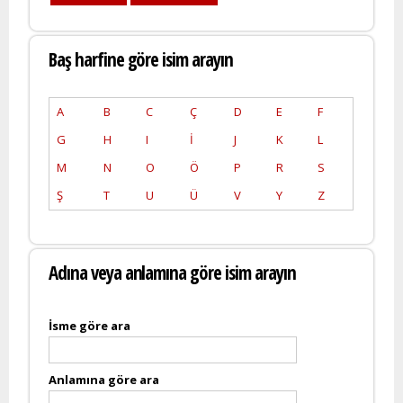
Baş harfine göre isim arayın
A
B
C
Ç
D
E
F
G
H
I
İ
J
K
L
M
N
O
Ö
P
R
S
Ş
T
U
Ü
V
Y
Z
Adına veya anlamına göre isim arayın
İsme göre ara
Anlamına göre ara