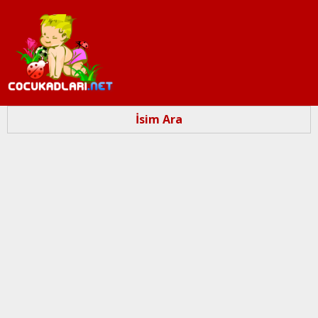
Ana
içeriğe
atla
İsim Ara