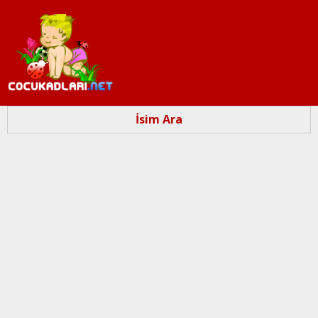
Ana
içeriğe
atla
İsim Ara