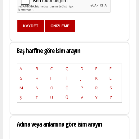
Baş harfine göre isim arayın
A
B
C
Ç
D
E
F
G
H
I
İ
J
K
L
M
N
O
Ö
P
R
S
Ş
T
U
Ü
V
Y
Z
Adına veya anlamına göre isim arayın