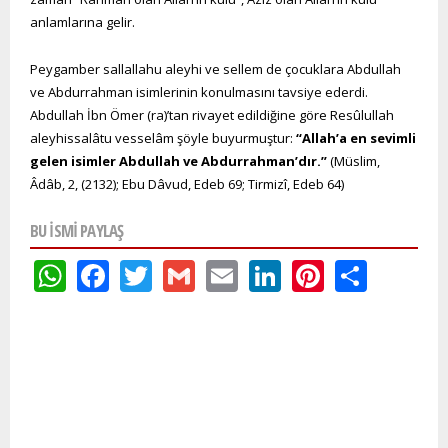
anlamlarına gelir.
Peygamber sallallahu aleyhi ve sellem de çocuklara Abdullah
ve Abdurrahman isimlerinin konulmasını tavsiye ederdi.
Abdullah İbn Ömer (ra)’tan rivayet edildiğine göre Resûlullah
aleyhissalâtu vesselâm şöyle buyurmuştur:
“Allah’a en sevimli
gelen isimler Abdullah ve Abdurrahman’dır.”
(Müslim,
Âdâb, 2, (2132); Ebu Dâvud, Edeb 69; Tirmizî, Edeb 64)
BU ISMI PAYLAŞ
WhatsApp
Facebook
Twitter
Gmail
Email
LinkedIn
Pinteres
Shar