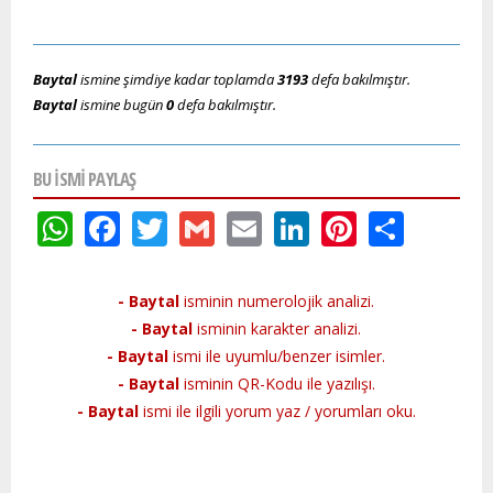
Baytal
ismine şimdiye kadar toplamda
3193
defa bakılmıştır.
Baytal
ismine bugün
0
defa bakılmıştır.
BU ISMI PAYLAŞ
WhatsApp
Facebook
Twitter
Gmail
Email
LinkedIn
Pinteres
Shar
- Baytal
isminin numerolojik analizi.
- Baytal
isminin karakter analizi.
- Baytal
ismi ile uyumlu/benzer isimler.
- Baytal
isminin QR-Kodu ile yazılışı.
- Baytal
ismi ile ilgili yorum yaz / yorumları oku.