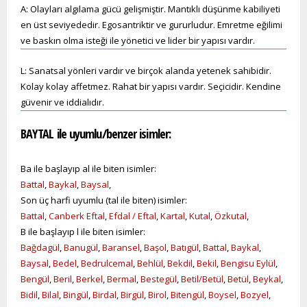
A: Olayları algılama gücü gelişmiştir. Mantıklı düşünme kabiliyeti
en üst seviyededir. Egosantriktir ve gururludur. Emretme eğilimi
ve baskın olma isteği ile yönetici ve lider bir yapısı vardır.
L: Sanatsal yönleri vardır ve birçok alanda yetenek sahibidir.
Kolay kolay affetmez. Rahat bir yapısı vardır. Seçicidir. Kendine
güvenir ve iddialıdır.
BAYTAL ile uyumlu/benzer isimler:
Ba ile başlayıp al ile biten isimler:
Battal
,
Baykal
,
Baysal
,
Son üç harfi uyumlu (tal ile biten) isimler:
Battal
,
Canberk Eftal
,
Efdal / Eftal
,
Kartal
,
Kutal
,
Özkutal
,
B ile başlayıp l ile biten isimler:
Bağdagül
,
Banugül
,
Baransel
,
Başol
,
Batıgül
,
Battal
,
Baykal
,
Baysal
,
Bedel
,
Bedrulcemal
,
Behlül
,
Bekdil
,
Bekil
,
Bengisu Eylül
,
Bengül
,
Beril
,
Berkel
,
Bermal
,
Bestegül
,
Betil/Betül
,
Betül
,
Beykal
,
Bidil
,
Bilal
,
Bingül
,
Birdal
,
Birgül
,
Birol
,
Bitengül
,
Boysel
,
Bozyel
,