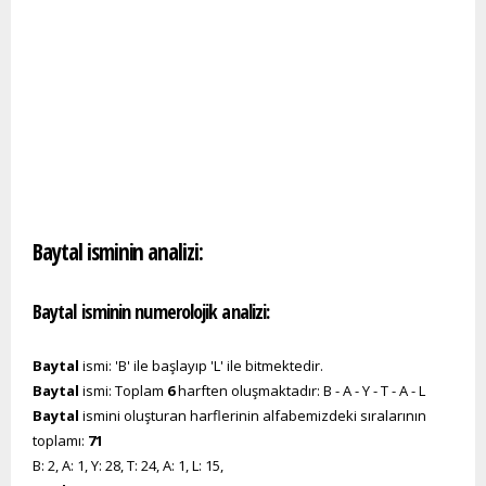
Baytal isminin analizi:
Baytal isminin numerolojik analizi:
Baytal
ismi: 'B' ile başlayıp 'L' ile bitmektedir.
Baytal
ismi: Toplam
6
harften oluşmaktadır: B - A - Y - T - A - L
Baytal
ismini oluşturan harflerinin alfabemizdeki sıralarının
toplamı:
71
B: 2, A: 1, Y: 28, T: 24, A: 1, L: 15,