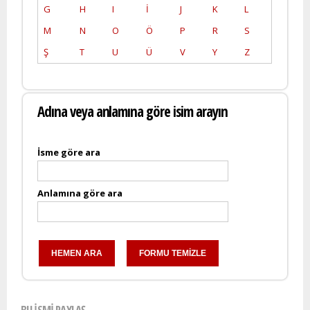
G
H
I
İ
J
K
L
M
N
O
Ö
P
R
S
Ş
T
U
Ü
V
Y
Z
Adına veya anlamına göre isim arayın
İsme göre ara
Anlamına göre ara
BU ISMI PAYLAŞ