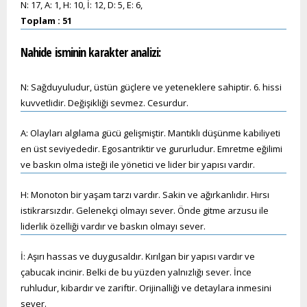
N: 17, A: 1, H: 10, İ: 12, D: 5, E: 6,
Toplam : 51
Nahide
isminin karakter analizi:
N: Sağduyuludur, üstün güçlere ve yeteneklere sahiptir. 6. hissi
kuvvetlidir. Değişikliği sevmez. Cesurdur.
A: Olayları algılama gücü gelişmiştir. Mantıklı düşünme kabiliyeti
en üst seviyededir. Egosantriktir ve gururludur. Emretme eğilimi
ve baskın olma isteği ile yönetici ve lider bir yapısı vardır.
H: Monoton bir yaşam tarzı vardır. Sakin ve ağırkanlıdır. Hırsı
istikrarsızdır. Gelenekçi olmayı sever. Önde gitme arzusu ile
liderlik özelliği vardır ve baskın olmayı sever.
İ: Aşırı hassas ve duygusaldır. Kırılgan bir yapısı vardır ve
çabucak incinir. Belki de bu yüzden yalnızlığı sever. İnce
ruhludur, kibardır ve zariftir. Orijinalliği ve detaylara inmesini
sever.