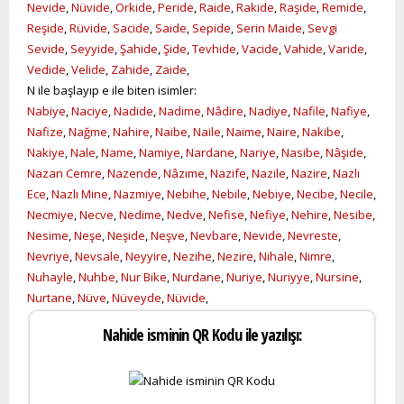
Nevide
,
Nüvide
,
Orkide
,
Peride
,
Raide
,
Rakide
,
Raşide
,
Remide
,
Reşide
,
Rüvide
,
Sacide
,
Saide
,
Sepide
,
Serin Maide
,
Sevgi
Sevide
,
Seyyide
,
Şahide
,
Şide
,
Tevhide
,
Vacide
,
Vahide
,
Varide
,
Vedide
,
Velide
,
Zahide
,
Zaide
,
N ile başlayıp e ile biten isimler:
Nabiye
,
Naciye
,
Nadide
,
Nadime
,
Nâdire
,
Nadiye
,
Nafile
,
Nafiye
,
Nafize
,
Nağme
,
Nahire
,
Naibe
,
Naile
,
Naime
,
Naire
,
Nakibe
,
Nakiye
,
Nale
,
Name
,
Namiye
,
Nardane
,
Nariye
,
Nasibe
,
Nâşide
,
Nazan Cemre
,
Nazende
,
Nâzıme
,
Nazife
,
Nazile
,
Nazire
,
Nazlı
Ece
,
Nazlı Mine
,
Nazmiye
,
Nebihe
,
Nebile
,
Nebiye
,
Necibe
,
Necile
,
Necmiye
,
Necve
,
Nedime
,
Nedve
,
Nefise
,
Nefiye
,
Nehire
,
Nesibe
,
Nesime
,
Neşe
,
Neşide
,
Neşve
,
Nevbare
,
Nevide
,
Nevreste
,
Nevriye
,
Nevsale
,
Neyyire
,
Nezihe
,
Nezire
,
Nihale
,
Nimre
,
Nuhayle
,
Nuhbe
,
Nur Bike
,
Nurdane
,
Nuriye
,
Nuriyye
,
Nursine
,
Nurtane
,
Nüve
,
Nüveyde
,
Nüvide
,
Nahide isminin QR Kodu ile yazılışı: