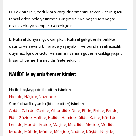
D: Çok hırslıdır, zorluklara karşı direnmesini sever. Üstün gücü
temsil eder. Azla yetinmez. Girişimcidir ve başarı için yaşar.
Pratik zekaya sahiptir. Gerçekçidir.
E: Ruhsal dünyası çok karışıktır. Ruhsal gel-gitler ile birlikte
üzüntü ve sevinci bir arada yaşayabilir ve bundan rahatsızlık
duymaz. İçe dönüktür ve zaman zaman güven eksikliği yaşar.
İnsancıl ve merhametlidir. Yeteneklidir.
NAHİDE ile uyumlu/benzer isimler:
Na ile başlayıp de ile biten isimler:
Nadide
,
Nâşide
,
Nazende
,
Son üç harfi uyumlu (ide ile biten) isimler:
Abide
,
Cahide
,
Cavide
,
Cihandide
,
Dide
,
Efide
,
Elvide
,
Feride
,
Fide
,
Güzide
,
Hafide
,
Halide
,
Hamide
,
Jülide
,
Kaide
,
Kârdide
,
Lemide
,
Macide
,
Maide
,
Maşide
,
Mecdide
,
Mecide
,
Medide
,
Mucide
,
Müfide
,
Müride
,
Mürşide
,
Nadide
,
Nâşide
,
Neşide
,