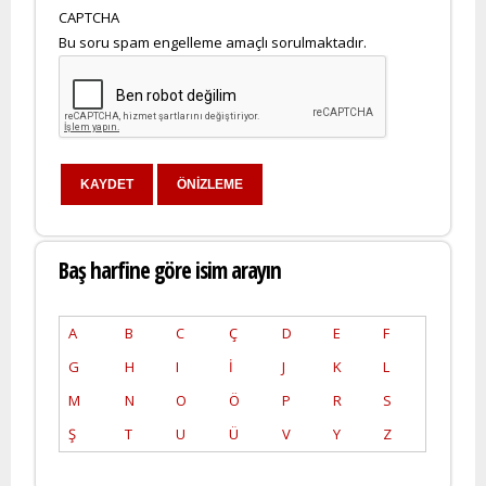
CAPTCHA
Bu soru spam engelleme amaçlı sorulmaktadır.
Baş harfine göre isim arayın
A
B
C
Ç
D
E
F
G
H
I
İ
J
K
L
M
N
O
Ö
P
R
S
Ş
T
U
Ü
V
Y
Z