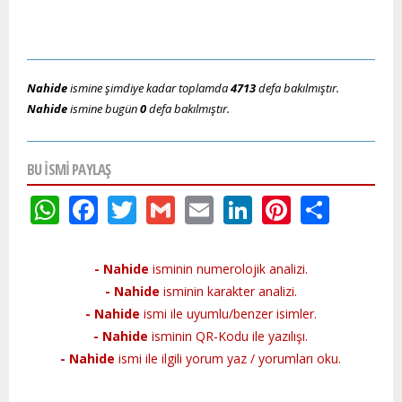
Nahide
ismine şimdiye kadar toplamda
4713
defa bakılmıştır.
Nahide
ismine bugün
0
defa bakılmıştır.
BU ISMI PAYLAŞ
WhatsApp
Facebook
Twitter
Gmail
Email
LinkedIn
Pinteres
Shar
- Nahide
isminin numerolojik analizi.
- Nahide
isminin karakter analizi.
- Nahide
ismi ile uyumlu/benzer isimler.
- Nahide
isminin QR-Kodu ile yazılışı.
- Nahide
ismi ile ilgili yorum yaz / yorumları oku.