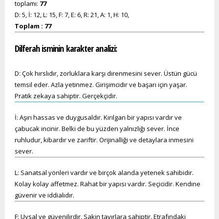
toplamı:
77
D: 5, İ: 12, L: 15, F: 7, E: 6, R: 21, A: 1, H: 10,
Toplam : 77
Dilferah
isminin karakter analizi:
D: Çok hırslıdır, zorluklara karşı direnmesini sever. Üstün gücü
temsil eder. Azla yetinmez. Girişimcidir ve başarı için yaşar.
Pratik zekaya sahiptir. Gerçekçidir.
İ: Aşırı hassas ve duygusaldır. Kırılgan bir yapısı vardır ve
çabucak incinir. Belki de bu yüzden yalnızlığı sever. İnce
ruhludur, kibardır ve zariftir. Orijinalliği ve detaylara inmesini
sever.
L: Sanatsal yönleri vardır ve birçok alanda yetenek sahibidir.
Kolay kolay affetmez. Rahat bir yapısı vardır. Seçicidir. Kendine
güvenir ve iddialıdır.
F: Uysal ve güvenilirdir. Sakin tavırlara sahiptir. Etrafındaki