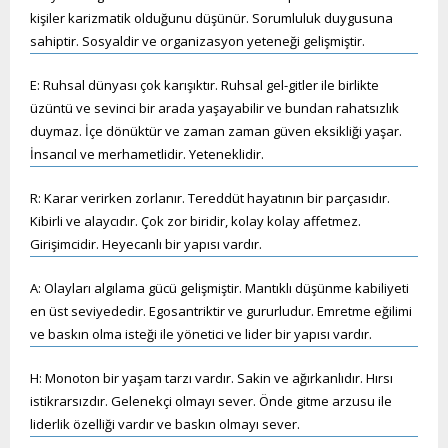
kişiler karizmatik olduğunu düşünür. Sorumluluk duygusuna
sahiptir. Sosyaldir ve organizasyon yeteneği gelişmiştir.
E: Ruhsal dünyası çok karışıktır. Ruhsal gel-gitler ile birlikte
üzüntü ve sevinci bir arada yaşayabilir ve bundan rahatsızlık
duymaz. İçe dönüktür ve zaman zaman güven eksikliği yaşar.
İnsancıl ve merhametlidir. Yeteneklidir.
R: Karar verirken zorlanır. Tereddüt hayatının bir parçasıdır.
Kibirli ve alaycıdır. Çok zor biridir, kolay kolay affetmez.
Girişimcidir. Heyecanlı bir yapısı vardır.
A: Olayları algılama gücü gelişmiştir. Mantıklı düşünme kabiliyeti
en üst seviyededir. Egosantriktir ve gururludur. Emretme eğilimi
ve baskın olma isteği ile yönetici ve lider bir yapısı vardır.
H: Monoton bir yaşam tarzı vardır. Sakin ve ağırkanlıdır. Hırsı
istikrarsızdır. Gelenekçi olmayı sever. Önde gitme arzusu ile
liderlik özelliği vardır ve baskın olmayı sever.