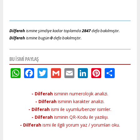
Dilferah
ismine şimdiye kadar toplamda
2847
defa bakılmıştır.
Dilferah
ismine bugün
0
defa bakılmıştır.
BU ISMI PAYLAŞ
WhatsApp
Facebook
Twitter
Gmail
Email
LinkedIn
Pinteres
Shar
- Dilferah
isminin numerolojik analizi.
- Dilferah
isminin karakter analizi.
- Dilferah
ismi ile uyumlu/benzer isimler.
- Dilferah
isminin QR-Kodu ile yazılışı.
- Dilferah
ismi ile ilgili yorum yaz / yorumları oku.