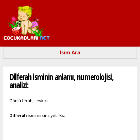
Ana
içeriğe
atla
İsim Ara
Buradasınız
Dilferah isminin anlamı, numerolojisi,
analizi:
Gönlü ferah, sevinçli.
Dilferah
isminin cinsiyeti: Kız