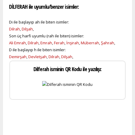
DİLFERAH ile uyumlu/benzer isimler:
Di ile başlayıp ah ile biten isimler:
Dilrah
,
Dilşah
,
Son üç harfi uyumlu (rah ile biten) isimler:
Ali Emrah
,
Dilrah
,
Emrah
,
Ferah
,
İnşirah
,
Müberrah
,
Şahrah
,
D ile başlayıp h ile biten isimler:
Demirşah
,
Devletşah
,
Dilrah
,
Dilşah
,
Dilferah isminin QR Kodu ile yazılışı: