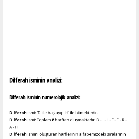
Dilferah isminin analizi:
Dilferah isminin numerolojik analizi:
Dilferah
ismi: 'D' ile başlayıp 'H' ile bitmektedir.
Dilferah
ismi: Toplam
8
harften oluşmaktadır: D - İ - L - F - E - R -
A - H
Dilferah
ismini oluşturan harflerinin alfabemizdeki sıralarının