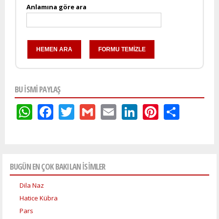
Anlamına göre ara
BU ISMI PAYLAŞ
WhatsApp
Facebook
Twitter
Gmail
Email
LinkedIn
Pinteres
Shar
BUGÜN EN ÇOK BAKILAN İSİMLER
Dila Naz
Hatice Kübra
Pars