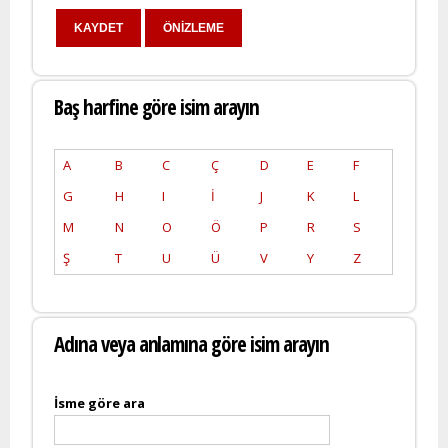
Baş harfine göre isim arayın
A
B
C
Ç
D
E
F
G
H
I
İ
J
K
L
M
N
O
Ö
P
R
S
Ş
T
U
Ü
V
Y
Z
Adına veya anlamına göre isim arayın
İsme göre ara