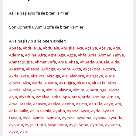
As ile başlayıp fa ile biten isimler:
Son üç harfi uyumlu (sfa ile biten) isimler:
A ile başlayıp a ile biten isimler:
Abaza
,
Abdüla'La
,
Abdülala
,
Abuşka
,
Aca
,
Açalya
,
Açelya
,
Ada
,
Adelina
,
Adlina
,
Afra
,
Agra
,
Ağa
,
Ağça
,
Ahfa
,
Ahla
,
Ahmed Yahya
,
Ahmet Buğra
,
Ahmet Vefa
,
Ahra
,
Ahsa
,
Ahueda
,
Ahuela
,
Ajda
,
Akasma
,
Akasya
,
Akboğa
,
Akbora
,
Akça
,
Akçakoca
,
Akçora
,
Akda
,
Akra
,
Aksuna
,
Aktolga
,
Ala
,
Alabora
,
Alangoya
,
Alara
,
Albina
,
Alca
,
Aleda
,
Aleyna
,
Ali Buğra
,
Ali Rıza
,
Ali Sefa
,
Alina
,
Alinda
,
Alisa
,
Almıla
,
Almila
,
Almina
,
Almira
,
Alpertunga
,
Alvina
,
Alya
,
Alyadua
,
Amelya
,
Anka
,
Apa
,
Arca
,
Arda
,
Armina
,
Arnisa
,
Arya
,
Arzela
,
Asayra
,
Aselya
,
Asena
,
Asıma
,
Asu Ela
,
Asya
,
Ata
,
Atıfa
,
Atilla
,
Atilla / Attila
,
Ayaba
,
Ayana
,
Ayça
,
Ayda
,
Aydan
Havva
,
Ayla
,
Aymila
,
Aymina
,
Aymira
,
Aysema
,
Aysima
,
Aysuda
,
Aysuna
,
Ayşe Kübra
,
Ayşe Rana
,
Ayşe Sena
,
Aytuna
,
Aytunca
,
Ayza
,
Azra
,