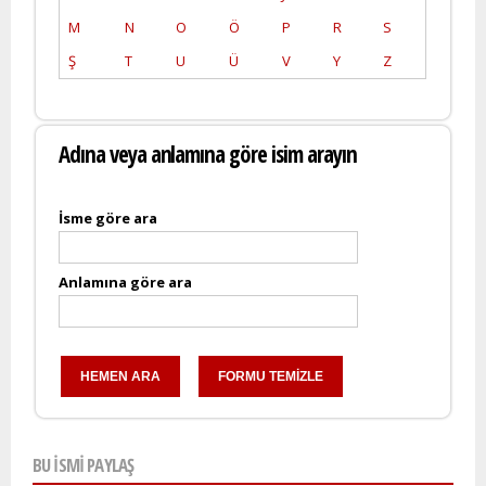
M
N
O
Ö
P
R
S
Ş
T
U
Ü
V
Y
Z
Adına veya anlamına göre isim arayın
İsme göre ara
Anlamına göre ara
BU ISMI PAYLAŞ