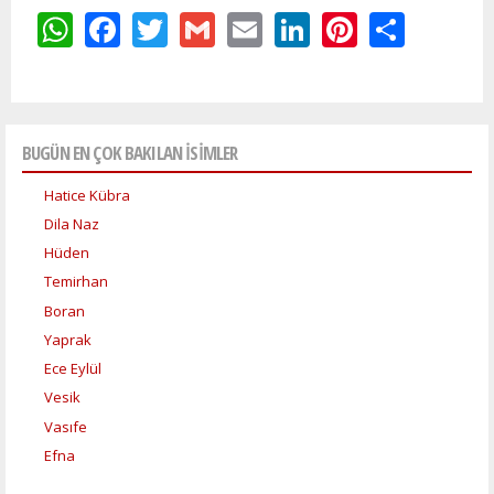
WhatsApp
Facebook
Twitter
Gmail
Email
LinkedIn
Pinteres
Shar
BUGÜN EN ÇOK BAKILAN İSİMLER
Hatice Kübra
Dila Naz
Hüden
Temirhan
Boran
Yaprak
Ece Eylül
Vesik
Vasıfe
Efna