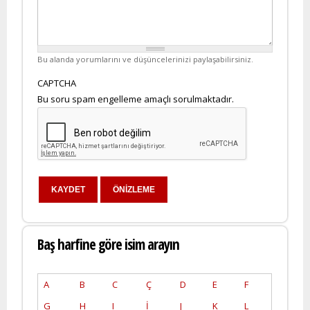
Bu alanda yorumlarını ve düşüncelerinizi paylaşabilirsiniz.
CAPTCHA
Bu soru spam engelleme amaçlı sorulmaktadır.
Baş harfine göre isim arayın
A
B
C
Ç
D
E
F
G
H
I
İ
J
K
L