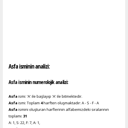
Asfa isminin analizi:
Asfa isminin numerolojik analizi:
Asfa
ismi: 'A' ile başlayıp 'A' ile bitmektedir.
Asfa
ismi: Toplam
4
harften oluşmaktadır: A - S - F - A
Asfa
ismini oluşturan harflerinin alfabemizdeki sıralarının
toplamı:
31
A: 1, S: 22, F: 7, A: 1,