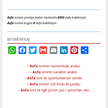
Asfa
ismine şimdiye kadar toplamda
4593
defa bakılmıştır.
Asfa
ismine bugün
0
defa bakılmıştır.
BU ISMI PAYLAŞ
WhatsApp
Facebook
Twitter
Gmail
Email
LinkedIn
Pinteres
Shar
- Asfa
isminin numerolojik analizi.
- Asfa
isminin karakter analizi.
- Asfa
ismi ile uyumlu/benzer isimler.
- Asfa
isminin QR-Kodu ile yazılışı.
- Asfa
ismi ile ilgili yorum yaz / yorumları oku.