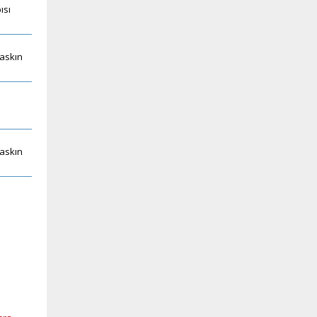
ısı
baskın
baskın