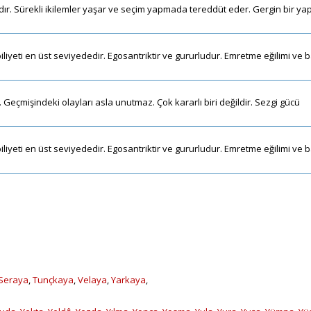
rdır. Sürekli ikilemler yaşar ve seçim yapmada tereddüt eder. Gergin bir yap
iliyeti en üst seviyededir. Egosantriktir ve gururludur. Emretme eğilimi ve 
ir. Geçmişindeki olayları asla unutmaz. Çok kararlı biri değildir. Sezgi gücü
iliyeti en üst seviyededir. Egosantriktir ve gururludur. Emretme eğilimi ve 
Seraya
,
Tunçkaya
,
Velaya
,
Yarkaya
,