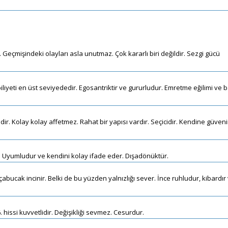
ir. Geçmişindeki olayları asla unutmaz. Çok kararlı biri değildir. Sezgi gücü
iliyeti en üst seviyededir. Egosantriktir ve gururludur. Emretme eğilimi ve 
dir. Kolay kolay affetmez. Rahat bir yapısı vardır. Seçicidir. Kendine güveni
 Uyumludur ve kendini kolay ifade eder. Dışadönüktür.
e çabucak incinir. Belki de bu yüzden yalnızlığı sever. İnce ruhludur, kibardır
 hissi kuvvetlidir. Değişikliği sevmez. Cesurdur.