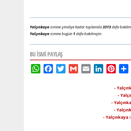
Yalçınkaya
ismine şimdiye kadar toplamda
3313
defa bakılmı
Yalçınkaya
ismine bugün
1
defa bakılmıştır.
BU ISMI PAYLAŞ
WhatsApp
Facebook
Twitter
Gmail
Email
Linke
Pin
- Yalçın
- Yalç
- Yalçınk
- Yalçın
- Yalçınkaya
i