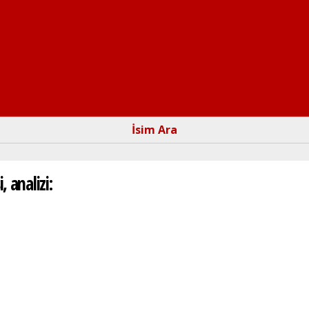
Ana
içeriğe
atla
İsim Ara
 analizi: