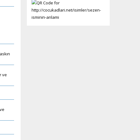
baskın
r ve
 ve