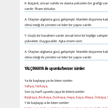
K: Başarılı, ünvan sahibi ve daima yükselen bir grafiği va
vardır. İlham doludur.
A: Olayları algılama gücü gelişmiştir. Mantıklı düşünme kab
olma isteği ile yönetici ve lider bir yapısı vardır.
Y: Güçlü bir karakteri vardır ancak kinci bir kişiliğe sahipt
yüksektir. Duygusaldır. Aşka önem verir.
A: Olayları algılama gücü gelişmiştir. Mantıklı düşünme kab
olma isteği ile yönetici ve lider bir yapısı vardır.
YALÇINKAYA ile uyumlu/benzer isimler:
Ya ile başlayıp ya ile biten isimler:
Yahya
,
Yarkaya
,
Son üç harfi uyumlu (aya ile biten) isimler:
Başkaya
,
Bozkaya
,
Durkaya
,
Haya
,
Kaya
,
Maya
,
Özkaya
,
Y ile başlayıp a ile biten isimler: