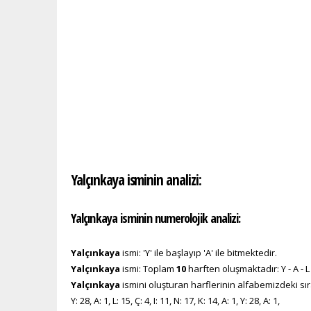
Yalçınkaya isminin analizi:
Yalçınkaya isminin numerolojik analizi:
Yalçınkaya
ismi: 'Y' ile başlayıp 'A' ile bitmektedir.
Yalçınkaya
ismi: Toplam
10
harften oluşmaktadır: Y - A - L - Ç
Yalçınkaya
ismini oluşturan harflerinin alfabemizdeki sır
Y: 28, A: 1, L: 15, Ç: 4, I: 11, N: 17, K: 14, A: 1, Y: 28, A: 1,