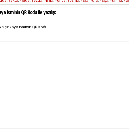
uda
,
Yekta
,
Yeldâ
,
Yezda
,
Yılma
,
Yonca
,
Yosma
,
Yula
,
Yura
,
Yuşa
,
Yümna
,
Yü
aya isminin QR Kodu ile yazılışı: