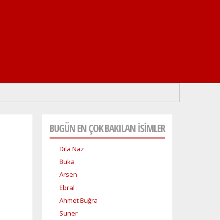
BUGÜN EN ÇOK BAKILAN İSİMLER
Dila Naz
Buka
Arsen
Ebral
Ahmet Buğra
Suner