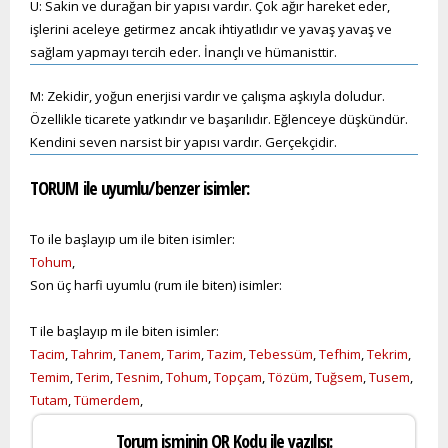
U: Sakin ve durağan bir yapısı vardır. Çok ağır hareket eder,
işlerini aceleye getirmez ancak ihtiyatlıdır ve yavaş yavaş ve
sağlam yapmayı tercih eder. İnançlı ve hümanisttir.
M: Zekidir, yoğun enerjisi vardır ve çalışma aşkıyla doludur.
Özellikle ticarete yatkındır ve başarılıdır. Eğlenceye düşkündür.
Kendini seven narsist bir yapısı vardır. Gerçekçidir.
TORUM ile uyumlu/benzer isimler:
To ile başlayıp um ile biten isimler:
Tohum
,
Son üç harfi uyumlu (rum ile biten) isimler:
T ile başlayıp m ile biten isimler:
Tacim
,
Tahrim
,
Tanem
,
Tarim
,
Tazim
,
Tebessüm
,
Tefhim
,
Tekrim
,
Temim
,
Terim
,
Tesnim
,
Tohum
,
Topçam
,
Tözüm
,
Tuğsem
,
Tusem
,
Tutam
,
Tümerdem
,
Torum isminin QR Kodu ile yazılışı: