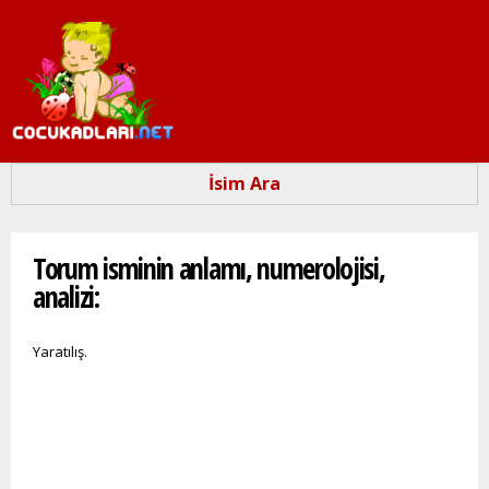
Ana
içeriğe
atla
İsim Ara
Buradasınız
Torum isminin anlamı, numerolojisi,
analizi:
Yaratılış.