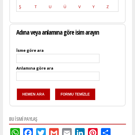
Ş
T
U
Ü
V
Y
Z
Adına veya anlamına göre isim arayın
İsme göre ara
Anlamına göre ara
BU ISMI PAYLAŞ
WhatsApp
Facebook
Twitter
Gmail
Email
LinkedIn
Pinteres
Shar