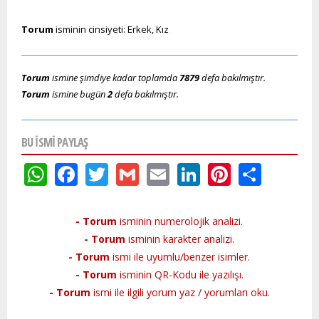
Torum
isminin cinsiyeti: Erkek, Kız
Torum
ismine şimdiye kadar toplamda
7879
defa bakılmıştır.
Torum
ismine bugün
2
defa bakılmıştır.
BU ISMI PAYLAŞ
WhatsApp
Facebook
Twitter
Gmail
Email
LinkedIn
Pinteres
Shar
- Torum
isminin numerolojik analizi.
- Torum
isminin karakter analizi.
- Torum
ismi ile uyumlu/benzer isimler.
- Torum
isminin QR-Kodu ile yazılışı.
- Torum
ismi ile ilgili yorum yaz / yorumları oku.