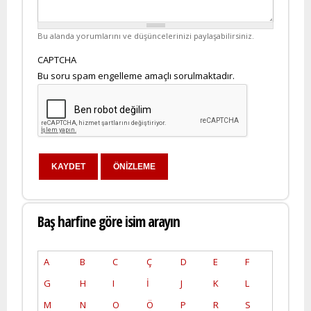
Bu alanda yorumlarını ve düşüncelerinizi paylaşabilirsiniz.
CAPTCHA
Bu soru spam engelleme amaçlı sorulmaktadır.
Baş harfine göre isim arayın
A
B
C
Ç
D
E
F
G
H
I
İ
J
K
L
M
N
O
Ö
P
R
S