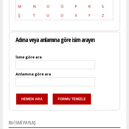
M
N
O
Ö
P
R
S
Ş
T
U
Ü
V
Y
Z
Adına veya anlamına göre isim arayın
İsme göre ara
Anlamına göre ara
BU ISMI PAYLAŞ