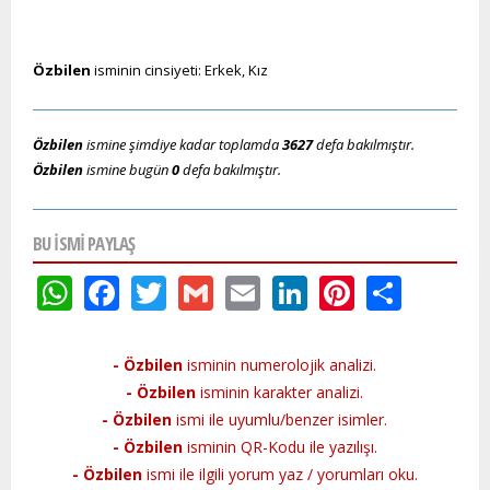
Özbilen
isminin cinsiyeti: Erkek, Kız
Özbilen
ismine şimdiye kadar toplamda
3627
defa bakılmıştır.
Özbilen
ismine bugün
0
defa bakılmıştır.
BU ISMI PAYLAŞ
WhatsApp
Facebook
Twitter
Gmail
Email
LinkedIn
Pinteres
Shar
- Özbilen
isminin numerolojik analizi.
- Özbilen
isminin karakter analizi.
- Özbilen
ismi ile uyumlu/benzer isimler.
- Özbilen
isminin QR-Kodu ile yazılışı.
- Özbilen
ismi ile ilgili yorum yaz / yorumları oku.