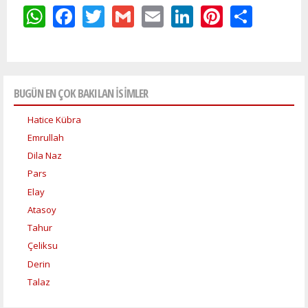
WhatsApp
Facebook
Twitter
Gmail
Email
LinkedIn
Pinteres
Shar
BUGÜN EN ÇOK BAKILAN İSİMLER
Hatice Kübra
Emrullah
Dila Naz
Pars
Elay
Atasoy
Tahur
Çeliksu
Derin
Talaz