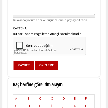
Bu alanda yorumlarını ve düşüncelerinizi paylaşabilirsiniz.
CAPTCHA
Bu soru spam engelleme amaçlı sorulmaktadır.
Baş harfine göre isim arayın
A
B
C
Ç
D
E
F
G
H
I
İ
J
K
L