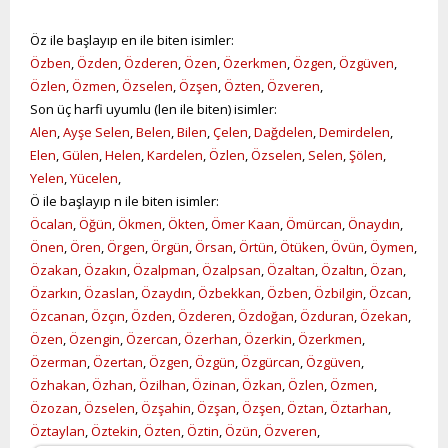
Öz ile başlayıp en ile biten isimler:
Özben
,
Özden
,
Özderen
,
Özen
,
Özerkmen
,
Özgen
,
Özgüven
,
Özlen
,
Özmen
,
Özselen
,
Özşen
,
Özten
,
Özveren
,
Son üç harfi uyumlu (len ile biten) isimler:
Alen
,
Ayşe Selen
,
Belen
,
Bilen
,
Çelen
,
Dağdelen
,
Demirdelen
,
Elen
,
Gülen
,
Helen
,
Kardelen
,
Özlen
,
Özselen
,
Selen
,
Şölen
,
Yelen
,
Yücelen
,
Ö ile başlayıp n ile biten isimler:
Öcalan
,
Öğün
,
Ökmen
,
Ökten
,
Ömer Kaan
,
Ömürcan
,
Önaydın
,
Önen
,
Ören
,
Örgen
,
Örgün
,
Örsan
,
Örtün
,
Ötüken
,
Övün
,
Öymen
,
Özakan
,
Özakın
,
Özalpman
,
Özalpsan
,
Özaltan
,
Özaltın
,
Özan
,
Özarkın
,
Özaslan
,
Özaydın
,
Özbekkan
,
Özben
,
Özbilgin
,
Özcan
,
Özcanan
,
Özçın
,
Özden
,
Özderen
,
Özdoğan
,
Özduran
,
Özekan
,
Özen
,
Özengin
,
Özercan
,
Özerhan
,
Özerkin
,
Özerkmen
,
Özerman
,
Özertan
,
Özgen
,
Özgün
,
Özgürcan
,
Özgüven
,
Özhakan
,
Özhan
,
Özilhan
,
Özinan
,
Özkan
,
Özlen
,
Özmen
,
Özozan
,
Özselen
,
Özşahin
,
Özşan
,
Özşen
,
Öztan
,
Öztarhan
,
Öztaylan
,
Öztekin
,
Özten
,
Öztin
,
Özün
,
Özveren
,