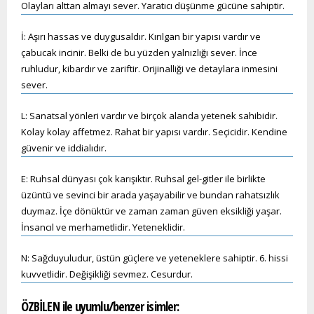
Olayları alttan almayı sever. Yaratıcı düşünme gücüne sahiptir.
İ: Aşırı hassas ve duygusaldır. Kırılgan bir yapısı vardır ve
çabucak incinir. Belki de bu yüzden yalnızlığı sever. İnce
ruhludur, kibardır ve zariftir. Orijinalliği ve detaylara inmesini
sever.
L: Sanatsal yönleri vardır ve birçok alanda yetenek sahibidir.
Kolay kolay affetmez. Rahat bir yapısı vardır. Seçicidir. Kendine
güvenir ve iddialıdır.
E: Ruhsal dünyası çok karışıktır. Ruhsal gel-gitler ile birlikte
üzüntü ve sevinci bir arada yaşayabilir ve bundan rahatsızlık
duymaz. İçe dönüktür ve zaman zaman güven eksikliği yaşar.
İnsancıl ve merhametlidir. Yeteneklidir.
N: Sağduyuludur, üstün güçlere ve yeteneklere sahiptir. 6. hissi
kuvvetlidir. Değişikliği sevmez. Cesurdur.
ÖZBİLEN ile uyumlu/benzer isimler: