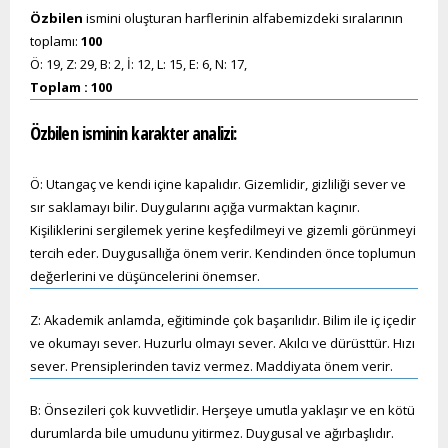
Özbilen
ismini oluşturan harflerinin alfabemizdeki sıralarının
toplamı:
100
Ö: 19, Z: 29, B: 2, İ: 12, L: 15, E: 6, N: 17,
Toplam : 100
Özbilen
isminin karakter analizi:
Ö: Utangaç ve kendi içine kapalıdır. Gizemlidir, gizliliği sever ve
sır saklamayı bilir. Duygularını açığa vurmaktan kaçınır.
Kişiliklerini sergilemek yerine keşfedilmeyi ve gizemli görünmeyi
tercih eder. Duygusallığa önem verir. Kendinden önce toplumun
değerlerini ve düşüncelerini önemser.
Z: Akademik anlamda, eğitiminde çok başarılıdır. Bilim ile iç içedir
ve okumayı sever. Huzurlu olmayı sever. Akılcı ve dürüsttür. Hızı
sever. Prensiplerinden taviz vermez. Maddiyata önem verir.
B: Önsezileri çok kuvvetlidir. Herşeye umutla yaklaşır ve en kötü
durumlarda bile umudunu yitirmez. Duygusal ve ağırbaşlıdır.