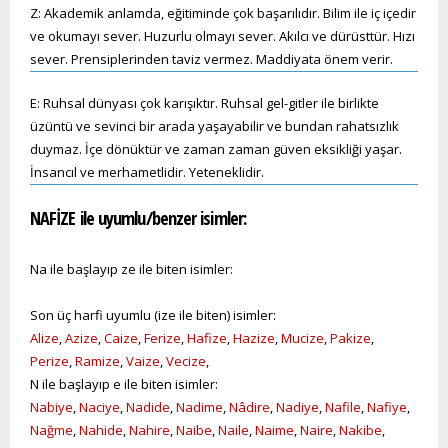
Z: Akademik anlamda, eğitiminde çok başarılıdır. Bilim ile iç içedir
ve okumayı sever. Huzurlu olmayı sever. Akılcı ve dürüsttür. Hızı
sever. Prensiplerinden taviz vermez. Maddiyata önem verir.
E: Ruhsal dünyası çok karışıktır. Ruhsal gel-gitler ile birlikte
üzüntü ve sevinci bir arada yaşayabilir ve bundan rahatsızlık
duymaz. İçe dönüktür ve zaman zaman güven eksikliği yaşar.
İnsancıl ve merhametlidir. Yeteneklidir.
NAFİZE ile uyumlu/benzer isimler:
Na ile başlayıp ze ile biten isimler:
Son üç harfi uyumlu (ize ile biten) isimler:
Alize
,
Azize
,
Caize
,
Ferize
,
Hafize
,
Hazize
,
Mucize
,
Pakize
,
Perize
,
Ramize
,
Vaize
,
Vecize
,
N ile başlayıp e ile biten isimler:
Nabiye
,
Naciye
,
Nadide
,
Nadime
,
Nâdire
,
Nadiye
,
Nafile
,
Nafiye
,
Nağme
,
Nahide
,
Nahire
,
Naibe
,
Naile
,
Naime
,
Naire
,
Nakibe
,