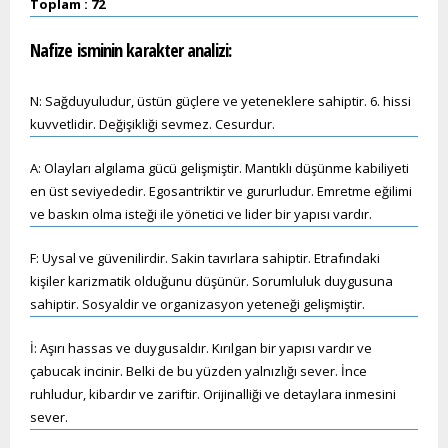
Toplam : 72
Nafize
isminin karakter analizi:
N: Sağduyuludur, üstün güçlere ve yeteneklere sahiptir. 6. hissi
kuvvetlidir. Değişikliği sevmez. Cesurdur.
A: Olayları algılama gücü gelişmiştir. Mantıklı düşünme kabiliyeti
en üst seviyededir. Egosantriktir ve gururludur. Emretme eğilimi
ve baskın olma isteği ile yönetici ve lider bir yapısı vardır.
F: Uysal ve güvenilirdir. Sakin tavırlara sahiptir. Etrafındaki
kişiler karizmatik olduğunu düşünür. Sorumluluk duygusuna
sahiptir. Sosyaldir ve organizasyon yeteneği gelişmiştir.
İ: Aşırı hassas ve duygusaldır. Kırılgan bir yapısı vardır ve
çabucak incinir. Belki de bu yüzden yalnızlığı sever. İnce
ruhludur, kibardır ve zariftir. Orijinalliği ve detaylara inmesini
sever.