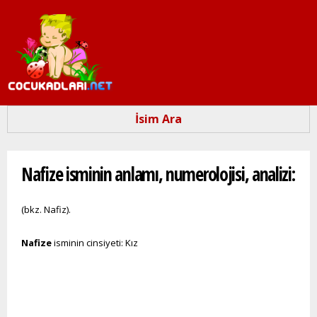
Ana
içeriğe
atla
İsim Ara
Buradasınız
Nafize isminin anlamı, numerolojisi, analizi:
(bkz. Nafiz).
Nafize
isminin cinsiyeti: Kız