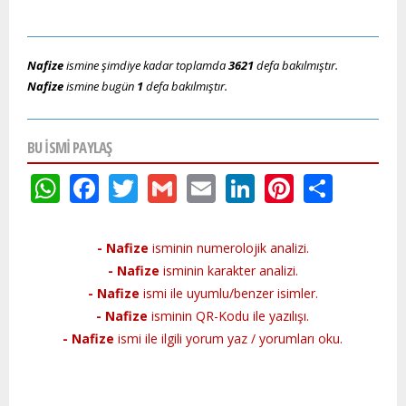
Nafize
ismine şimdiye kadar toplamda
3621
defa bakılmıştır.
Nafize
ismine bugün
1
defa bakılmıştır.
BU ISMI PAYLAŞ
WhatsApp
Facebook
Twitter
Gmail
Email
LinkedIn
Pinteres
Shar
- Nafize
isminin numerolojik analizi.
- Nafize
isminin karakter analizi.
- Nafize
ismi ile uyumlu/benzer isimler.
- Nafize
isminin QR-Kodu ile yazılışı.
- Nafize
ismi ile ilgili yorum yaz / yorumları oku.