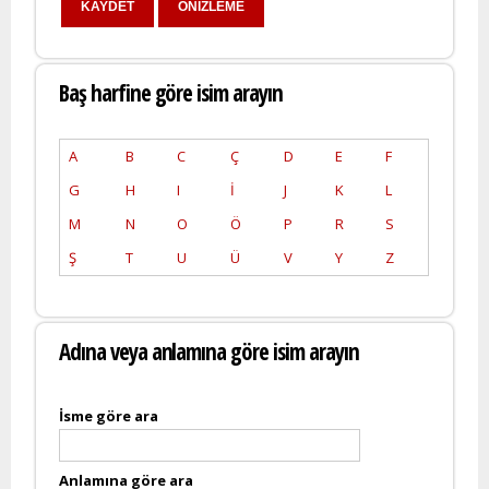
Baş harfine göre isim arayın
A
B
C
Ç
D
E
F
G
H
I
İ
J
K
L
M
N
O
Ö
P
R
S
Ş
T
U
Ü
V
Y
Z
Adına veya anlamına göre isim arayın
İsme göre ara
Anlamına göre ara