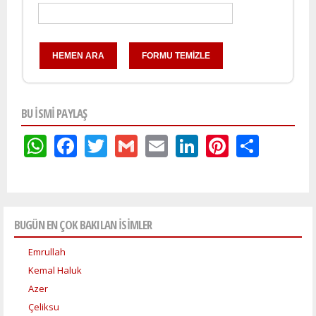
BU ISMI PAYLAŞ
WhatsApp
Facebook
Twitter
Gmail
Email
LinkedIn
Pinteres
Shar
BUGÜN EN ÇOK BAKILAN İSİMLER
Emrullah
Kemal Haluk
Azer
Çeliksu