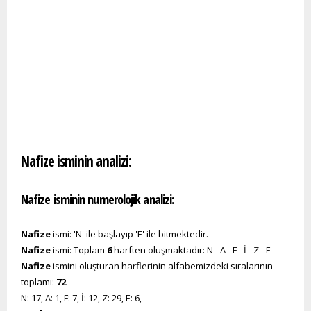
Nafize isminin analizi:
Nafize isminin numerolojik analizi:
Nafize
ismi: 'N' ile başlayıp 'E' ile bitmektedir.
Nafize
ismi: Toplam
6
harften oluşmaktadır: N - A - F - İ - Z - E
Nafize
ismini oluşturan harflerinin alfabemizdeki sıralarının
toplamı:
72
N: 17, A: 1, F: 7, İ: 12, Z: 29, E: 6,