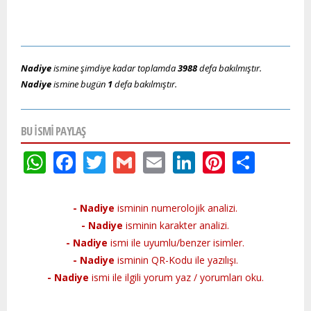
Nadiye
ismine şimdiye kadar toplamda
3988
defa bakılmıştır.
Nadiye
ismine bugün
1
defa bakılmıştır.
BU ISMI PAYLAŞ
WhatsApp
Facebook
Twitter
Gmail
Email
LinkedIn
Pinteres
Shar
- Nadiye
isminin numerolojik analizi.
- Nadiye
isminin karakter analizi.
- Nadiye
ismi ile uyumlu/benzer isimler.
- Nadiye
isminin QR-Kodu ile yazılışı.
- Nadiye
ismi ile ilgili yorum yaz / yorumları oku.