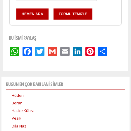
BU ISMI PAYLAŞ
WhatsApp
Facebook
Twitter
Gmail
Email
LinkedIn
Pinteres
Shar
BUGÜN EN ÇOK BAKILAN İSİMLER
Hüden
Boran
Hatice Kübra
Vesik
Dila Naz