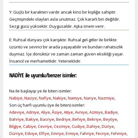
Y: Güçlü bir karakteri vardır ancak kinci bir kişiliğe sahiptir.
Geçmişindeki olayları asla unutmaz. Çok kararlı biri değildir.
Sezgi gücü yüksektir. Duygusaldır. Aşka önem verir.
E: Ruhsal dünyası çok karışıktır. Ruhsal gel-gitler ile birlikte
üzüntü ve sevinci bir arada yaşayabilir ve bundan rahatsızlık
duymaz. İçe dönüktür ve zaman zaman güven eksikliği yaşar.
İnsancıl ve merhametlidir. Yeteneklidir.
NADİYE ile uyumlu/benzer isimler:
Na ile başlayıp ye ile biten isimler:
Nabiye
,
Naciye
,
Nafiye
,
Nakiye
,
Namiye
,
Nariye
,
Nazmiye
,
Son üç harfi uyumlu (iye ile biten) isimler:
Adeviye
,
Adniye
,
Aliye
,
Âsiye
,
Atiye
,
Avniye
,
Azmiye
,
Badiye
,
Bahriye
,
Bakiye
,
Basriye
,
Bedriye
,
Behiye
,
Bekriye
,
Beytiye
,
Bilgiye
,
Cabiye
,
Cevriye
,
Cezmiye
,
Cudiye
,
Dahiye
,
Düriye
,
Dürriye
,
Edviye
,
Elfiye
,
Emriye
,
Ermiye
,
Fahriye
,
Fecriye
,
Fehmiye
,