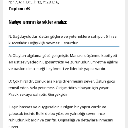
N: 17, A: 1, D: 5, İ: 12, Y: 28, E: 6,
Toplam : 69
Nadiye
isminin karakter analizi:
N: Sağduyuludur, üstün güçlere ve yeteneklere sahiptir. 6. hissi
kuvvetlidir. Değişikliği sevmez. Cesurdur.
A: Olayları algılama gücü gelişmiştir. Mantıklı düşünme kabiliyeti
en üst seviyededir. Egosantriktir ve gururludur. Emretme eğilimi
ve baskın olma isteği ile yönetici ve lider bir yapısı vardır.
D: Çok hırslıdır, zorluklara karşı direnmesini sever. Üstün gücü
temsil eder. Azla yetinmez. Girişimcidir ve başarı için yaşar.
Pratik zekaya sahiptir. Gerçekçidir.
İ: Aşırı hassas ve duygusaldır. Kırılgan bir yapısı vardır ve
çabucak incinir. Belki de bu yüzden yalnızlığı sever. İnce
ruhludur, kibardır ve zariftir. Orijinalliği ve detaylara inmesini
sever.