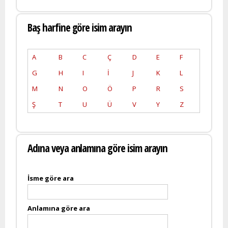
Baş harfine göre isim arayın
A
B
C
Ç
D
E
F
G
H
I
İ
J
K
L
M
N
O
Ö
P
R
S
Ş
T
U
Ü
V
Y
Z
Adına veya anlamına göre isim arayın
İsme göre ara
Anlamına göre ara