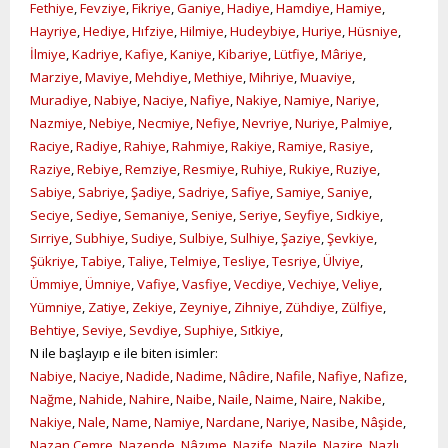
Fethiye
,
Fevziye
,
Fikriye
,
Ganiye
,
Hadiye
,
Hamdiye
,
Hamiye
,
Hayriye
,
Hediye
,
Hıfziye
,
Hilmiye
,
Hudeybiye
,
Huriye
,
Hüsniye
,
İlmiye
,
Kadriye
,
Kafiye
,
Kaniye
,
Kibariye
,
Lütfiye
,
Mâriye
,
Marziye
,
Maviye
,
Mehdiye
,
Methiye
,
Mihriye
,
Muaviye
,
Muradiye
,
Nabiye
,
Naciye
,
Nafiye
,
Nakiye
,
Namiye
,
Nariye
,
Nazmiye
,
Nebiye
,
Necmiye
,
Nefiye
,
Nevriye
,
Nuriye
,
Palmiye
,
Raciye
,
Radiye
,
Rahiye
,
Rahmiye
,
Rakiye
,
Ramiye
,
Rasiye
,
Raziye
,
Rebiye
,
Remziye
,
Resmiye
,
Ruhiye
,
Rukiye
,
Ruziye
,
Sabiye
,
Sabriye
,
Şadiye
,
Sadriye
,
Safiye
,
Samiye
,
Saniye
,
Seciye
,
Sediye
,
Semaniye
,
Seniye
,
Seriye
,
Seyfiye
,
Sıdkiye
,
Sırriye
,
Subhiye
,
Sudiye
,
Sulbiye
,
Sulhiye
,
Şaziye
,
Şevkiye
,
Şükriye
,
Tabiye
,
Taliye
,
Telmiye
,
Tesliye
,
Tesriye
,
Ülviye
,
Ümmiye
,
Ümniye
,
Vafiye
,
Vasfiye
,
Vecdiye
,
Vechiye
,
Veliye
,
Yümniye
,
Zatiye
,
Zekiye
,
Zeyniye
,
Zihniye
,
Zühdiye
,
Zülfiye
,
Behtiye
,
Seviye
,
Sevdiye
,
Suphiye
,
Sıtkiye
,
N ile başlayıp e ile biten isimler:
Nabiye
,
Naciye
,
Nadide
,
Nadime
,
Nâdire
,
Nafile
,
Nafiye
,
Nafize
,
Nağme
,
Nahide
,
Nahire
,
Naibe
,
Naile
,
Naime
,
Naire
,
Nakibe
,
Nakiye
,
Nale
,
Name
,
Namiye
,
Nardane
,
Nariye
,
Nasibe
,
Nâşide
,
Nazan Cemre
,
Nazende
,
Nâzıme
,
Nazife
,
Nazile
,
Nazire
,
Nazlı