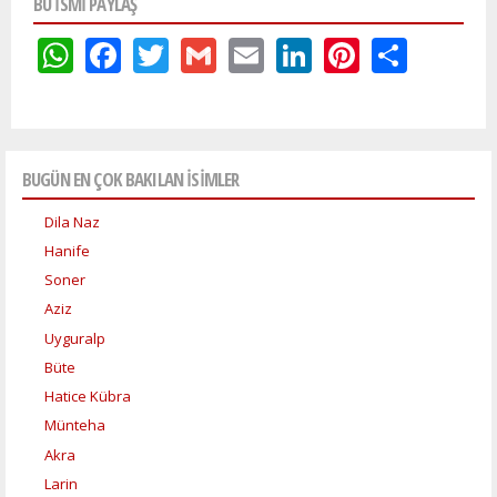
BU ISMI PAYLAŞ
WhatsApp
Facebook
Twitter
Gmail
Email
LinkedIn
Pinteres
Shar
BUGÜN EN ÇOK BAKILAN İSİMLER
Dila Naz
Hanife
Soner
Aziz
Uyguralp
Büte
Hatice Kübra
Münteha
Akra
Larin