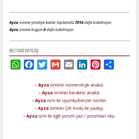
Ayza
ismine şimdiye kadar toplamda
7016
defa bakılmıştır.
Ayza
ismine bugün
0
defa bakılmıştır.
BU ISMI PAYLAŞ
WhatsApp
Facebook
Twitter
Gmail
Email
LinkedIn
Pinteres
Shar
- Ayza
isminin numerolojik analizi.
- Ayza
isminin karakter analizi.
- Ayza
ismi ile uyumlu/benzer isimler.
- Ayza
isminin QR-Kodu ile yazılışı.
- Ayza
ismi ile ilgili yorum yaz / yorumları oku.