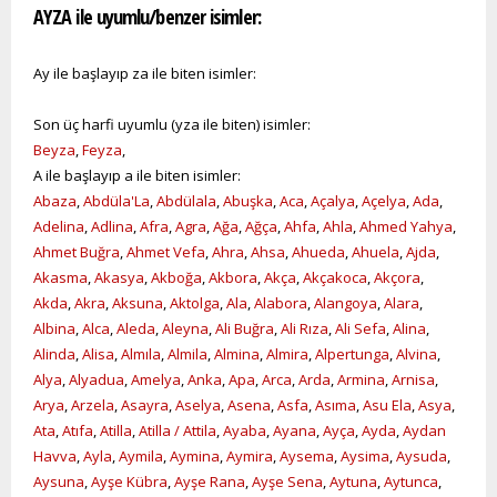
AYZA ile uyumlu/benzer isimler:
Ay ile başlayıp za ile biten isimler:
Son üç harfi uyumlu (yza ile biten) isimler:
Beyza
,
Feyza
,
A ile başlayıp a ile biten isimler:
Abaza
,
Abdüla'La
,
Abdülala
,
Abuşka
,
Aca
,
Açalya
,
Açelya
,
Ada
,
Adelina
,
Adlina
,
Afra
,
Agra
,
Ağa
,
Ağça
,
Ahfa
,
Ahla
,
Ahmed Yahya
,
Ahmet Buğra
,
Ahmet Vefa
,
Ahra
,
Ahsa
,
Ahueda
,
Ahuela
,
Ajda
,
Akasma
,
Akasya
,
Akboğa
,
Akbora
,
Akça
,
Akçakoca
,
Akçora
,
Akda
,
Akra
,
Aksuna
,
Aktolga
,
Ala
,
Alabora
,
Alangoya
,
Alara
,
Albina
,
Alca
,
Aleda
,
Aleyna
,
Ali Buğra
,
Ali Rıza
,
Ali Sefa
,
Alina
,
Alinda
,
Alisa
,
Almıla
,
Almila
,
Almina
,
Almira
,
Alpertunga
,
Alvina
,
Alya
,
Alyadua
,
Amelya
,
Anka
,
Apa
,
Arca
,
Arda
,
Armina
,
Arnisa
,
Arya
,
Arzela
,
Asayra
,
Aselya
,
Asena
,
Asfa
,
Asıma
,
Asu Ela
,
Asya
,
Ata
,
Atıfa
,
Atilla
,
Atilla / Attila
,
Ayaba
,
Ayana
,
Ayça
,
Ayda
,
Aydan
Havva
,
Ayla
,
Aymila
,
Aymina
,
Aymira
,
Aysema
,
Aysima
,
Aysuda
,
Aysuna
,
Ayşe Kübra
,
Ayşe Rana
,
Ayşe Sena
,
Aytuna
,
Aytunca
,