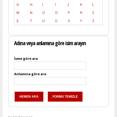
G
H
I
İ
J
K
L
M
N
O
Ö
P
R
S
Ş
T
U
Ü
V
Y
Z
Adına veya anlamına göre isim arayın
İsme göre ara
Anlamına göre ara